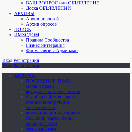
ВАШ ВОПРОС или ОБЪЯВЛЕНИЕ
Доска ОБЪЯВЛЕНИЙ
АРХИВЫ
Архив новостей
Архив опросов
ПОИСК
ИМХОДОМ
Правила Сообщества
Бизнес-интеграция
Форма связи с Админами
Вход
Регистрация
Вход
Регистрация
ФОРУМЫ
ПОСЛЕДНИЕ ТЕМЫ
земля и право
фундаменты и перекрытия
Стройка и Домовладение
стены и конструкции
электричество
коммуникации и отопление
Cад, двор, гараж, баня…
свободная тема
Местные Темы