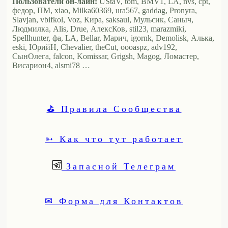
Пользователи он-лайн:
UStaV, tom, BMV1, LA, nvs, cpt,
федор, ПМ, xiao, Milka60369, ura567, gaddag, Pronyra,
Slavjan, vbifkol, Voz, Кира, saksaul, Мульсик, Саныч,
Людмилка, Alis, Drue, АлексКов, stil23, marazmiki,
Spellhunter, фа, LA, Bellar, Марич, igornk, Demolisk, Алька,
eski, ЮрийН, Chevalier, theCut, oooaspz, adv192,
СынОлега, falcon, Komissar, Grigsh, Magog, Ломастер,
Висариoн4, alsmi78 …
⛳ Правила Сообщества
➳ Как что тут работает
Запасной Телеграм
✉ Форма для Контактов