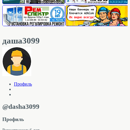
даша3099
Профиль
@dasha3099
Профиль