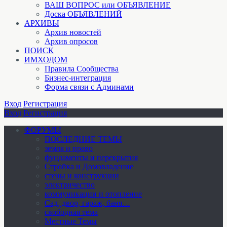
ВАШ ВОПРОС или ОБЪЯВЛЕНИЕ
Доска ОБЪЯВЛЕНИЙ
АРХИВЫ
Архив новостей
Архив опросов
ПОИСК
ИМХОДОМ
Правила Сообщества
Бизнес-интеграция
Форма связи с Админами
Вход
Регистрация
Вход
Регистрация
ФОРУМЫ
ПОСЛЕДНИЕ ТЕМЫ
земля и право
фундаменты и перекрытия
Стройка и Домовладение
стены и конструкции
электричество
коммуникации и отопление
Cад, двор, гараж, баня…
свободная тема
Местные Темы