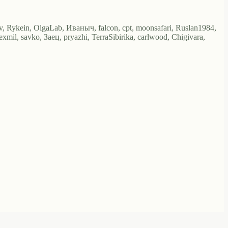
v, Rykein, OlgaLab, Иваныч, falcon, cpt, moonsafari, Ruslan1984,
il, savko, Заец, pryazhi, TerraSibirika, carlwood, Chigivara,