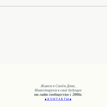
Живем в Своём Доме,
Инвестируем в своё будущее
он-лайн сообщество с 2006г.
● К О Н Т А К Т Ы ●