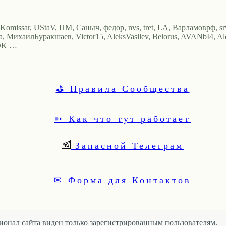
, Komissar, UStaV, ПМ, Саныч, федор, nvs, tret, LA, Варламоврф, sr
ga, МихаилБуракшаев, Victor15, AleksVasilev, Belorus, AVANbI4, Alexm
TOK …
⛳ Правила Сообщества
➳ Как что тут работает
Запасной Телеграм
✉ Форма для Контактов
онал сайта виден только зарегистрированным пользователям.