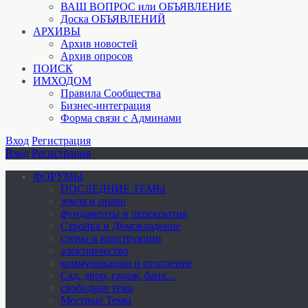
ВАШ ВОПРОС или ОБЪЯВЛЕНИЕ
Доска ОБЪЯВЛЕНИЙ
АРХИВЫ
Архив новостей
Архив опросов
ПОИСК
ИМХОДОМ
Правила Сообщества
Бизнес-интеграция
Форма связи с Админами
Вход
Регистрация
Вход
Регистрация
ФОРУМЫ
ПОСЛЕДНИЕ ТЕМЫ
земля и право
фундаменты и перекрытия
Стройка и Домовладение
стены и конструкции
электричество
коммуникации и отопление
Cад, двор, гараж, баня…
свободная тема
Местные Темы