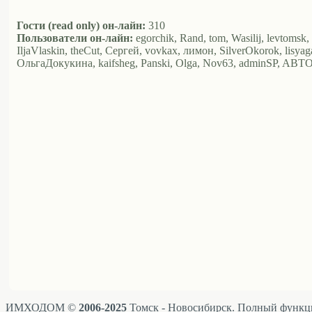
Гости (read only) он-лайн:
310
Пользователи он-лайн:
egorchik, Rand, tom, Wasilij, levtomsk
IljaVlaskin, theCut, Сергей, vovkax, лимон, SilverOkorok, lisya
ОльгаДокукина, kaifsheg, Panski, Olga, Nov63, adminSP, AB
ИМХОДОМ ©
2006-2025
Томск - Новосибирск. Полный функци