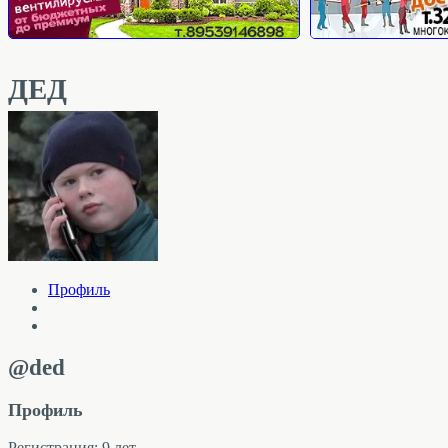
ДЕД
Профиль
@ded
Профиль
Регистрация: 9 лет