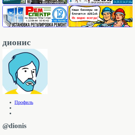
дионис
Профиль
@dionis