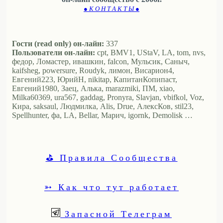
● К О Н Т А К Т Ы ●
Гости (read only) он-лайн:
337
Пользователи он-лайн:
cpt, BMV1, UStaV, LA, tom, nvs,
федор, Ломастер, ивашкин, falcon, Мульсик, Саныч,
kaifsheg, powersure, Roudyk, лимон, Висариoн4,
Евгений223, ЮрийН, nikitap, КапитанКопипаст,
Евгений1980, Заец, Алька, marazmiki, ПМ, xiao,
Milka60369, ura567, gaddag, Pronyra, Slavjan, vbifkol, Voz,
Кира, saksaul, Людмилка, Alis, Drue, АлексКов, stil23,
Spellhunter, фа, LA, Bellar, Марич, igornk, Demolisk …
⛳ Правила Сообщества
➳ Как что тут работает
Запасной Телеграм