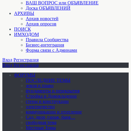
ВАШ ВОПРОС или ОБЪЯВЛЕНИЕ
Доска ОБЪЯВЛЕНИЙ
АРХИВЫ
Архив новостей
Архив опросов
ПОИСК
ИМХОДОМ
Правила Сообщества
Бизнес-интеграция
Форма связи с Админами
Вход
Регистрация
Вход
Регистрация
ФОРУМЫ
ПОСЛЕДНИЕ ТЕМЫ
земля и право
фундаменты и перекрытия
Стройка и Домовладение
стены и конструкции
электричество
коммуникации и отопление
Cад, двор, гараж, баня…
свободная тема
Местные Темы