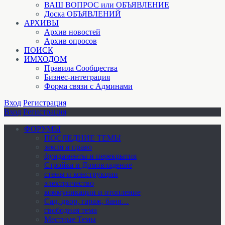
ВАШ ВОПРОС или ОБЪЯВЛЕНИЕ
Доска ОБЪЯВЛЕНИЙ
АРХИВЫ
Архив новостей
Архив опросов
ПОИСК
ИМХОДОМ
Правила Сообщества
Бизнес-интеграция
Форма связи с Админами
Вход
Регистрация
Вход
Регистрация
ФОРУМЫ
ПОСЛЕДНИЕ ТЕМЫ
земля и право
фундаменты и перекрытия
Стройка и Домовладение
стены и конструкции
электричество
коммуникации и отопление
Cад, двор, гараж, баня…
свободная тема
Местные Темы