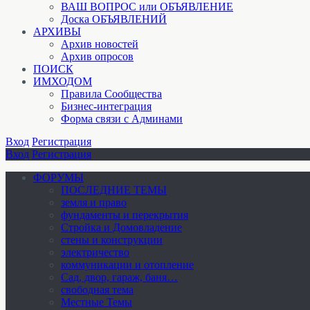
ВАШ ВОПРОС или ОБЪЯВЛЕНИЕ
Доска ОБЪЯВЛЕНИЙ
АРХИВЫ
Архив новостей
Архив опросов
ПОИСК
ИМХОДОМ
Правила Сообщества
Бизнес-интеграция
Форма связи с Админами
Вход
Регистрация
Вход
Регистрация
ФОРУМЫ
ПОСЛЕДНИЕ ТЕМЫ
земля и право
фундаменты и перекрытия
Стройка и Домовладение
стены и конструкции
электричество
коммуникации и отопление
Cад, двор, гараж, баня…
свободная тема
Местные Темы