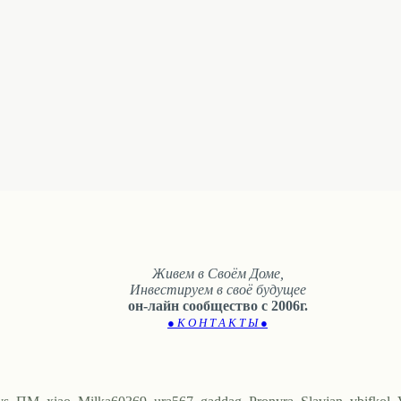
Живем в Своём Доме,
Инвестируем в своё будущее
он-лайн сообщество с 2006г.
● К О Н Т А К Т Ы ●