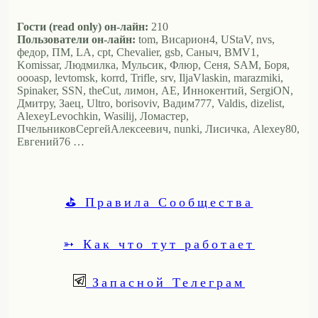
Гости (read only) он-лайн:
210
Пользователи он-лайн:
tom, Висариoн4, UStaV, nvs,
федор, ПМ, LA, cpt, Chevalier, gsb, Саныч, BMV1,
Komissar, Людмилка, Мульсик, Флюр, Сеня, SAM, Боря,
oooasp, levtomsk, korrd, Trifle, srv, IljaVlaskin, marazmiki,
Spinaker, SSN, theCut, лимон, АЕ, Иннокентий, SergiON,
Дмитру, Заец, Ultro, borisoviv, Вадим777, Valdis, dizelist,
AlexeyLevochkin, Wasilij, Ломастер,
ПчельниковСергейАлексеевич, nunki, Лисичка, Alexey80,
Евгений76 …
⛳ Правила Сообщества
➳ Как что тут работает
Запасной Телеграм