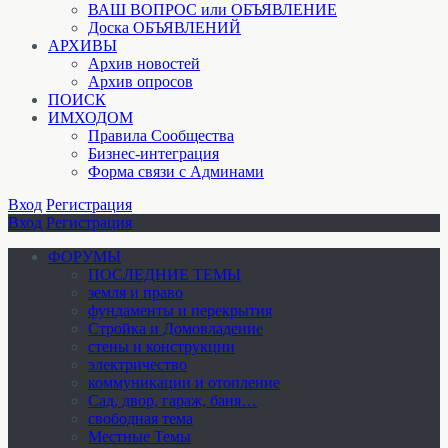
ВАШ ВОПРОС или ОБЪЯВЛЕНИЕ
Доска ОБЪЯВЛЕНИЙ
АРХИВЫ
Архив новостей
Архив опросов
ПОИСК
ИМХОДОМ
Правила Сообщества
Бизнес-интеграция
Форма связи с Админами
Вход
Регистрация
Вход
Регистрация
ФОРУМЫ
ПОСЛЕДНИЕ ТЕМЫ
земля и право
фундаменты и перекрытия
Стройка и Домовладение
стены и конструкции
электричество
коммуникации и отопление
Cад, двор, гараж, баня…
свободная тема
Местные Темы