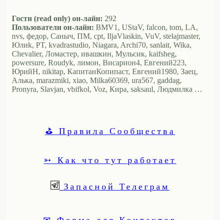
Гости (read only) он-лайн:
292
Пользователи он-лайн:
BMV1, UStaV, falcon, tom, LA,
nvs, федор, Саныч, ПМ, cpt, IljaVlaskin, VuV, stelajmaster,
Юлиk, PT, kvadrastudio, Niagara, Archi70, sanlait, Wika,
Chevalier, Ломастер, ивашкин, Мульсик, kaifsheg,
powersure, Roudyk, лимон, Висариoн4, Евгений223,
ЮрийН, nikitap, КапитанКопипаст, Евгений1980, Заец,
Алька, marazmiki, xiao, Milka60369, ura567, gaddag,
Pronyra, Slavjan, vbifkol, Voz, Кира, saksaul, Людмилка …
⛳ Правила Сообщества
➳ Как что тут работает
Запасной Телеграм
✉ Форма для Контактов