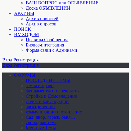
ВАШ ВОПРОС или ОБЪЯВЛЕНИЕ
Доска ОБЪЯВЛЕНИЙ
АРХИВЫ
Архив новостей
Архив опросов
ПОИСК
ИМХОДОМ
Правила Сообщества
Бизнес-интеграция
Форма связи с Админами
Вход
Регистрация
Вход
Регистрация
ФОРУМЫ
ПОСЛЕДНИЕ ТЕМЫ
земля и право
фундаменты и перекрытия
Стройка и Домовладение
стены и конструкции
электричество
коммуникации и отопление
Cад, двор, гараж, баня…
свободная тема
Местные Темы