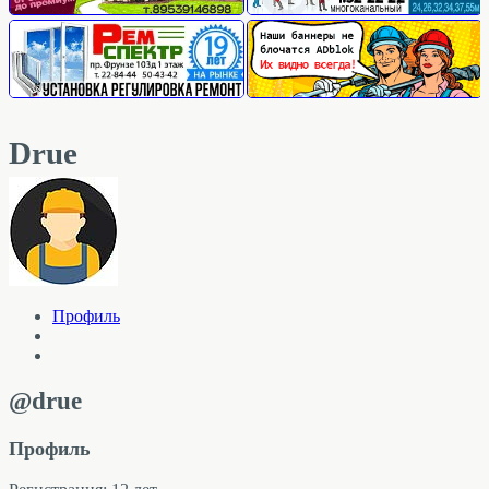
Drue
Профиль
@drue
Профиль