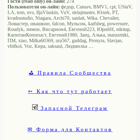
Гости (read only) он-лайн:
274
Пользователи он-лайн:
федор, Саныч, BMV1, cpt, UStaV,
LA, tom, nvs, IljaVlaskin, VuV, stelajmaster, Юлиk, PT,
kvadrastudio, Niagara, Archi70, sanlait, Wika, Chevalier,
Ломастер, ивашкин, falcon, Мульсик, kaifsheg, powersure,
Roudyk, лимон, Висариoн4, Евгений223, ЮрийН, nikitap,
КапитанКопипаст, Евгений1980, Заец, Алька, marazmiki,
ПМ, xiao, Milka60369, ura567, gaddag, Pronyra, Slavjan,
vbifkol, Voz, Кира, saksaul, Людмилка …
⛳ Правила Сообщества
➳ Как что тут работает
Запасной Телеграм
✉ Форма для Контактов