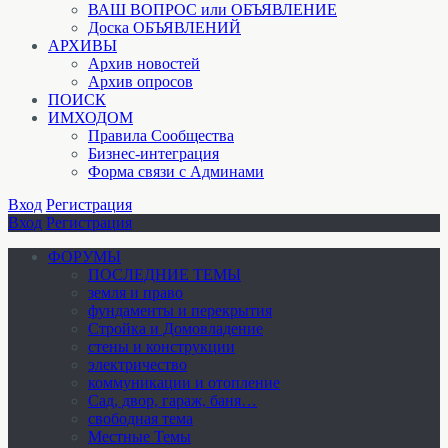
ВАШ ВОПРОС или ОБЪЯВЛЕНИЕ
Доска ОБЪЯВЛЕНИЙ
АРХИВЫ
Архив новостей
Архив опросов
ПОИСК
ИМХОДОМ
Правила Сообщества
Бизнес-интеграция
Форма связи с Админами
Вход
Регистрация
Вход
Регистрация
ФОРУМЫ
ПОСЛЕДНИЕ ТЕМЫ
земля и право
фундаменты и перекрытия
Стройка и Домовладение
стены и конструкции
электричество
коммуникации и отопление
Cад, двор, гараж, баня…
свободная тема
Местные Темы