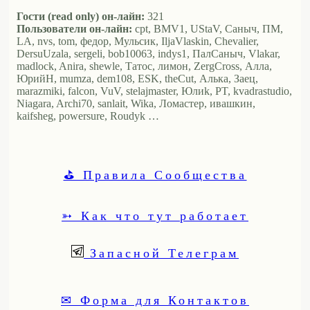
Гости (read only) он-лайн:
321
Пользователи он-лайн:
cpt, BMV1, UStaV, Саныч, ПМ,
LA, nvs, tom, федор, Мульсик, IljaVlaskin, Chevalier,
DersuUzala, sergeli, bob10063, indys1, ПалСаныч, Vlakar,
madlock, Anira, shewle, Татос, лимон, ZergCross, Алла,
ЮрийН, mumza, dem108, ESK, theCut, Алька, Заец,
marazmiki, falcon, VuV, stelajmaster, Юлиk, PT, kvadrastudio,
Niagara, Archi70, sanlait, Wika, Ломастер, ивашкин,
kaifsheg, powersure, Roudyk …
⛳ Правила Сообщества
➳ Как что тут работает
Запасной Телеграм
✉ Форма для Контактов