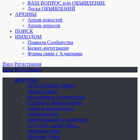
ВАШ ВОПРОС или ОБЪЯВЛЕНИЕ
Доска ОБЪЯВЛЕНИЙ
АРХИВЫ
Архив новостей
Архив опросов
ПОИСК
ИМХОДОМ
Правила Сообщества
Бизнес-интеграция
Форма связи с Админами
Вход
Регистрация
Вход
Регистрация
ФОРУМЫ
ПОСЛЕДНИЕ ТЕМЫ
земля и право
фундаменты и перекрытия
Стройка и Домовладение
стены и конструкции
электричество
коммуникации и отопление
Cад, двор, гараж, баня…
свободная тема
Местные Темы