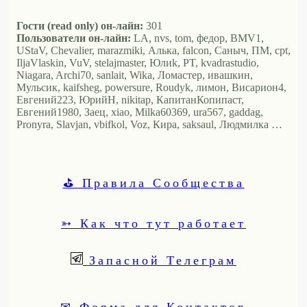
Гости (read only) он-лайн:
301
Пользователи он-лайн:
LA, nvs, tom, федор, BMV1,
UStaV, Chevalier, marazmiki, Алька, falcon, Саныч, ПМ, cpt,
IljaVlaskin, VuV, stelajmaster, Юлиk, PT, kvadrastudio,
Niagara, Archi70, sanlait, Wika, Ломастер, ивашкин,
Мульсик, kaifsheg, powersure, Roudyk, лимон, Висариoн4,
Евгений223, ЮрийН, nikitap, КапитанКопипаст,
Евгений1980, Заец, xiao, Milka60369, ura567, gaddag,
Pronyra, Slavjan, vbifkol, Voz, Кира, saksaul, Людмилка …
⛳ Правила Сообщества
➳ Как что тут работает
Запасной Телеграм
✉ Форма для Контактов