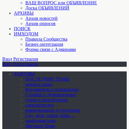
ВАШ ВОПРОС или ОБЪЯВЛЕНИЕ
Доска ОБЪЯВЛЕНИЙ
АРХИВЫ
Архив новостей
Архив опросов
ПОИСК
ИМХОДОМ
Правила Сообщества
Бизнес-интеграция
Форма связи с Админами
Вход
Регистрация
Вход
Регистрация
ФОРУМЫ
ПОСЛЕДНИЕ ТЕМЫ
земля и право
фундаменты и перекрытия
Стройка и Домовладение
стены и конструкции
электричество
коммуникации и отопление
Cад, двор, гараж, баня…
свободная тема
Местные Темы