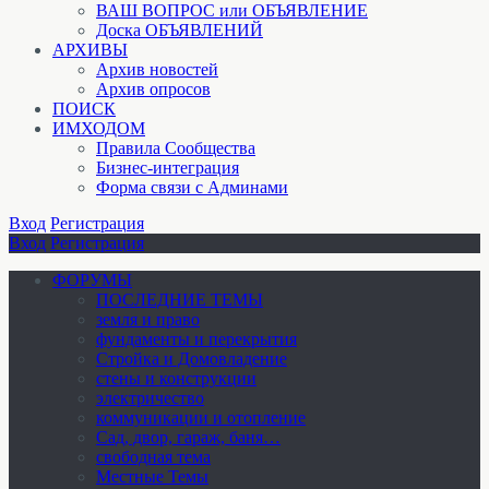
ВАШ ВОПРОС или ОБЪЯВЛЕНИЕ
Доска ОБЪЯВЛЕНИЙ
АРХИВЫ
Архив новостей
Архив опросов
ПОИСК
ИМХОДОМ
Правила Сообщества
Бизнес-интеграция
Форма связи с Админами
Вход
Регистрация
Вход
Регистрация
ФОРУМЫ
ПОСЛЕДНИЕ ТЕМЫ
земля и право
фундаменты и перекрытия
Стройка и Домовладение
стены и конструкции
электричество
коммуникации и отопление
Cад, двор, гараж, баня…
свободная тема
Местные Темы