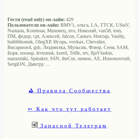
Гости (read only) он-лайн:
429
Пользователи он-лайн:
BMV1, ольга, LA, ТТСК, UStaV,
Nastasia, Komissar, Маховец, nvs, Николай, van58, tom,
ПМ, федор, cpt, Алексей, falcon, Саныч, Нектар, Vasiliy,
hut666tomsk, OlegXP, Игорь, vovkax, Chevalier,
Висариoн4, gsb, Людмилка, Мульсик, Флюр, Сеня, SAM,
Боря, oooasp, levtomsk, korrd, Trifle, srv, IljaVlaskin,
marazmiki, Spinaker, SSN, theCut, лимон, АЕ, Иннокентий,
SergiON, Дмитру …
⛳ Правила Сообщества
➳ Как что тут работает
Запасной Телеграм