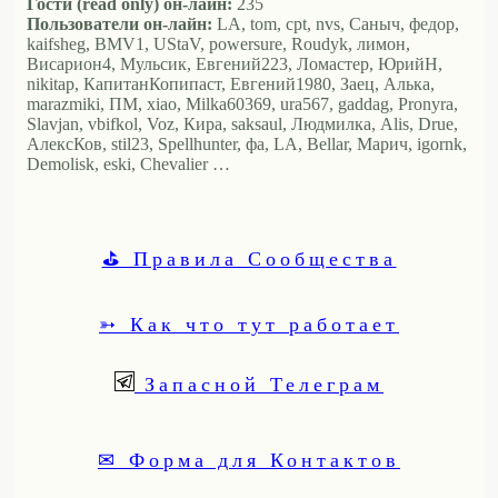
Гости (read only) он-лайн:
235
Пользователи он-лайн:
LA, tom, cpt, nvs, Саныч, федор,
kaifsheg, BMV1, UStaV, powersure, Roudyk, лимон,
Висариoн4, Мульсик, Евгений223, Ломастер, ЮрийН,
nikitap, КапитанКопипаст, Евгений1980, Заец, Алька,
marazmiki, ПМ, xiao, Milka60369, ura567, gaddag, Pronyra,
Slavjan, vbifkol, Voz, Кира, saksaul, Людмилка, Alis, Drue,
АлексКов, stil23, Spellhunter, фа, LA, Bellar, Марич, igornk,
Demolisk, eski, Chevalier …
⛳ Правила Сообщества
➳ Как что тут работает
Запасной Телеграм
✉ Форма для Контактов