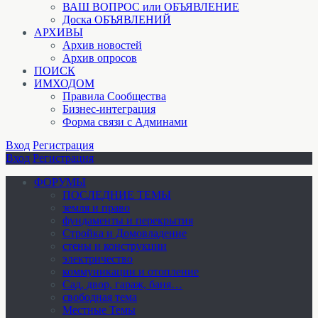
ВАШ ВОПРОС или ОБЪЯВЛЕНИЕ
Доска ОБЪЯВЛЕНИЙ
АРХИВЫ
Архив новостей
Архив опросов
ПОИСК
ИМХОДОМ
Правила Сообщества
Бизнес-интеграция
Форма связи с Админами
Вход
Регистрация
Вход
Регистрация
ФОРУМЫ
ПОСЛЕДНИЕ ТЕМЫ
земля и право
фундаменты и перекрытия
Стройка и Домовладение
стены и конструкции
электричество
коммуникации и отопление
Cад, двор, гараж, баня…
свободная тема
Местные Темы