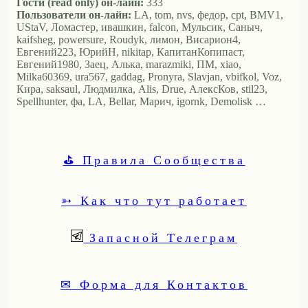
Гости (read only) он-лайн:
333
Пользователи он-лайн:
LA, tom, nvs, федор, cpt, BMV1,
UStaV, Ломастер, ивашкин, falcon, Мульсик, Саныч,
kaifsheg, powersure, Roudyk, лимон, Висариoн4,
Евгений223, ЮрийН, nikitap, КапитанКопипаст,
Евгений1980, Заец, Алька, marazmiki, ПМ, xiao,
Milka60369, ura567, gaddag, Pronyra, Slavjan, vbifkol, Voz,
Кира, saksaul, Людмилка, Alis, Drue, АлексКов, stil23,
Spellhunter, фа, LA, Bellar, Марич, igornk, Demolisk …
⛳ Правила Сообщества
➳ Как что тут работает
Запасной Телеграм
✉ Форма для Контактов