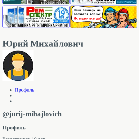
Юрий Михайлович
Профиль
@jurij-mihajlovich
Профиль