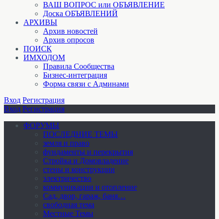
ВАШ ВОПРОС или ОБЪЯВЛЕНИЕ
Доска ОБЪЯВЛЕНИЙ
АРХИВЫ
Архив новостей
Архив опросов
ПОИСК
ИМХОДОМ
Правила Сообщества
Бизнес-интеграция
Форма связи с Админами
Вход
Регистрация
Вход
Регистрация
ФОРУМЫ
ПОСЛЕДНИЕ ТЕМЫ
земля и право
фундаменты и перекрытия
Стройка и Домовладение
стены и конструкции
электричество
коммуникации и отопление
Cад, двор, гараж, баня…
свободная тема
Местные Темы