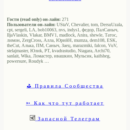
Гости (read only) он-лайн:
271
Пользователи он-лайн:
UStaV, Chevalier, tom, DersuUzala,
cpt, sergeli, LA, bob10063, nvs, indys1, федор, ПалСаныч,
IljaVlaskin, Vlakar, BMV1, madlock, Anira, shewle, Татос,
лимон, ZergCross, Алла, ЮрийН, mumza, dem108, ESK,
theCut, Алька, ПМ, Саныч, Заец, marazmiki, falcon, VuV,
stelajmaster, Юлиk, PT, kvadrastudio, Niagara, Archi70,
sanlait, Wika, Ломастер, ивашкин, Мульсик, kaifsheg,
powersure, Roudyk …
⛳ Правила Сообщества
➳ Как что тут работает
Запасной Телеграм