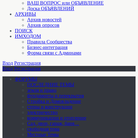
ВАШ ВОПРОС или ОБЪЯВЛЕНИЕ
Доска ОБЪЯВЛЕНИЙ
АРХИВЫ
Архив новостей
Архив опросов
ПОИСК
ИМХОДОМ
Правила Сообщества
Бизнес-интеграция
Форма связи с Админами
Вход
Регистрация
Вход
Регистрация
ФОРУМЫ
ПОСЛЕДНИЕ ТЕМЫ
земля и право
фундаменты и перекрытия
Стройка и Домовладение
стены и конструкции
электричество
коммуникации и отопление
Cад, двор, гараж, баня…
свободная тема
Местные Темы