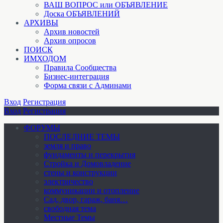
ВАШ ВОПРОС или ОБЪЯВЛЕНИЕ
Доска ОБЪЯВЛЕНИЙ
АРХИВЫ
Архив новостей
Архив опросов
ПОИСК
ИМХОДОМ
Правила Сообщества
Бизнес-интеграция
Форма связи с Админами
Вход
Регистрация
Вход
Регистрация
ФОРУМЫ
ПОСЛЕДНИЕ ТЕМЫ
земля и право
фундаменты и перекрытия
Стройка и Домовладение
стены и конструкции
электричество
коммуникации и отопление
Cад, двор, гараж, баня…
свободная тема
Местные Темы