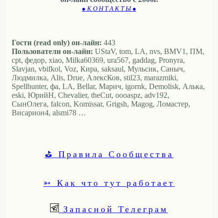
● К О Н Т А К Т Ы ●
Гости (read only) он-лайн:
443
Пользователи он-лайн:
UStaV, tom, LA, nvs, BMV1, ПМ,
cpt, федор, xiao, Milka60369, ura567, gaddag, Pronyra,
Slavjan, vbifkol, Voz, Кира, saksaul, Мульсик, Саныч,
Людмилка, Alis, Drue, АлексКов, stil23, marazmiki,
Spellhunter, фа, LA, Bellar, Марич, igornk, Demolisk, Алька,
eski, ЮрийН, Chevalier, theCut, oooaspz, adv192,
СынОлега, falcon, Komissar, Grigsh, Magog, Ломастер,
Висариoн4, alsmi78 …
⛳ Правила Сообщества
➳ Как что тут работает
Запасной Телеграм