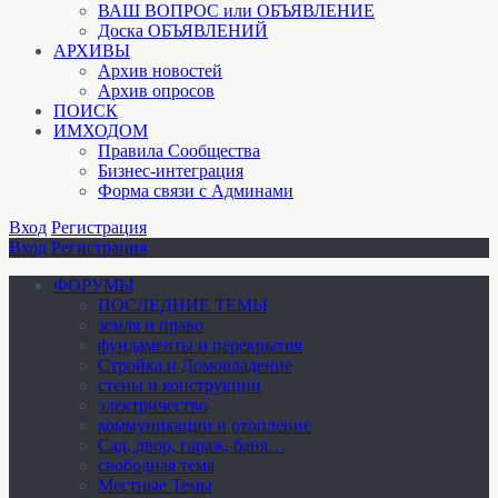
ВАШ ВОПРОС или ОБЪЯВЛЕНИЕ
Доска ОБЪЯВЛЕНИЙ
АРХИВЫ
Архив новостей
Архив опросов
ПОИСК
ИМХОДОМ
Правила Сообщества
Бизнес-интеграция
Форма связи с Админами
Вход
Регистрация
Вход
Регистрация
ФОРУМЫ
ПОСЛЕДНИЕ ТЕМЫ
земля и право
фундаменты и перекрытия
Стройка и Домовладение
стены и конструкции
электричество
коммуникации и отопление
Cад, двор, гараж, баня…
свободная тема
Местные Темы