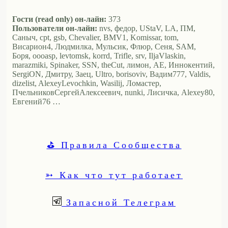
Гости (read only) он-лайн:
373
Пользователи он-лайн:
nvs, федор, UStaV, LA, ПМ,
Саныч, cpt, gsb, Chevalier, BMV1, Komissar, tom,
Висариoн4, Людмилка, Мульсик, Флюр, Сеня, SAM,
Боря, oooasp, levtomsk, korrd, Trifle, srv, IljaVlaskin,
marazmiki, Spinaker, SSN, theCut, лимон, АЕ, Иннокентий,
SergiON, Дмитру, Заец, Ultro, borisoviv, Вадим777, Valdis,
dizelist, AlexeyLevochkin, Wasilij, Ломастер,
ПчельниковСергейАлексеевич, nunki, Лисичка, Alexey80,
Евгений76 …
⛳ Правила Сообщества
➳ Как что тут работает
Запасной Телеграм