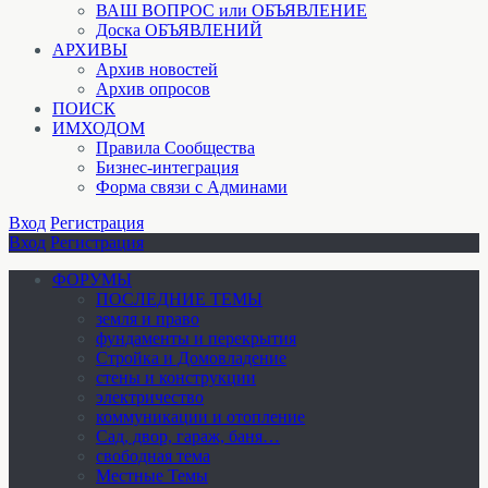
ВАШ ВОПРОС или ОБЪЯВЛЕНИЕ
Доска ОБЪЯВЛЕНИЙ
АРХИВЫ
Архив новостей
Архив опросов
ПОИСК
ИМХОДОМ
Правила Сообщества
Бизнес-интеграция
Форма связи с Админами
Вход
Регистрация
Вход
Регистрация
ФОРУМЫ
ПОСЛЕДНИЕ ТЕМЫ
земля и право
фундаменты и перекрытия
Стройка и Домовладение
стены и конструкции
электричество
коммуникации и отопление
Cад, двор, гараж, баня…
свободная тема
Местные Темы