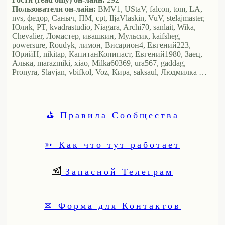
Пользователи он-лайн:
BMV1, UStaV, falcon, tom, LA,
nvs, федор, Саныч, ПМ, cpt, IljaVlaskin, VuV, stelajmaster,
Юлиk, PT, kvadrastudio, Niagara, Archi70, sanlait, Wika,
Chevalier, Ломастер, ивашкин, Мульсик, kaifsheg,
powersure, Roudyk, лимон, Висариoн4, Евгений223,
ЮрийН, nikitap, КапитанКопипаст, Евгений1980, Заец,
Алька, marazmiki, xiao, Milka60369, ura567, gaddag,
Pronyra, Slavjan, vbifkol, Voz, Кира, saksaul, Людмилка …
⛳ Правила Сообщества
➳ Как что тут работает
Запасной Телеграм
✉ Форма для Контактов