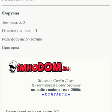
Форумы
Тем начато: 0
Ответов написано: 1
Роль форума: Участник
Пригород
Живем в Своём Доме,
Инвестируем в своё будущее
он-лайн сообщество с 2006г.
● К О Н Т А К Т Ы ●
Гости (read only) он-лайн:
292