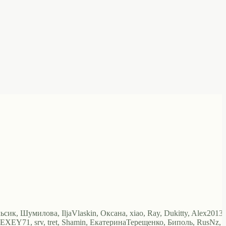
ьсик, Шумилова, IljaVlaskin, Оксана, xiao, Ray, Dukitty, Alex2013,
EXEY71, srv, tret, Shamin, ЕкатеринаТерещенко, Биполь, RusNz,