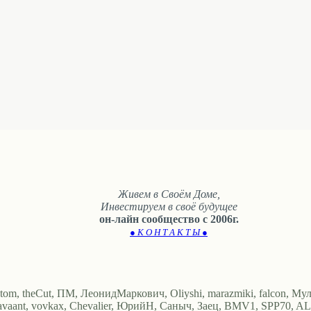
Живем в Своём Доме,
Инвестируем в своё будущее
он-лайн сообщество с 2006г.
● К О Н Т А К Т Ы ●
 tom, theCut, ПМ, ЛеонидМаркович, Oliyshi, marazmiki, falcon, Мул
lavaant, vovkax, Chevalier, ЮрийН, Саныч, Заец, BMV1, SPP70, AL