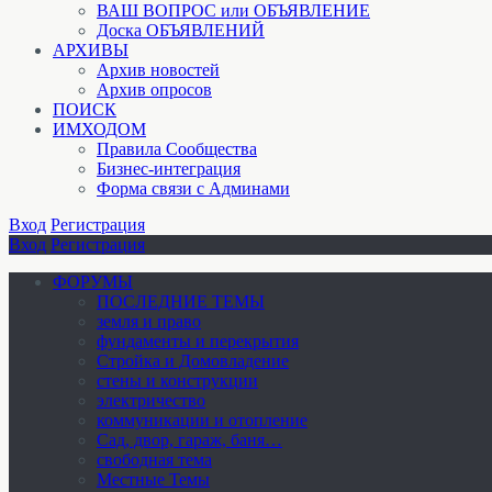
ВАШ ВОПРОС или ОБЪЯВЛЕНИЕ
Доска ОБЪЯВЛЕНИЙ
АРХИВЫ
Архив новостей
Архив опросов
ПОИСК
ИМХОДОМ
Правила Сообщества
Бизнес-интеграция
Форма связи с Админами
Вход
Регистрация
Вход
Регистрация
ФОРУМЫ
ПОСЛЕДНИЕ ТЕМЫ
земля и право
фундаменты и перекрытия
Стройка и Домовладение
стены и конструкции
электричество
коммуникации и отопление
Cад, двор, гараж, баня…
свободная тема
Местные Темы