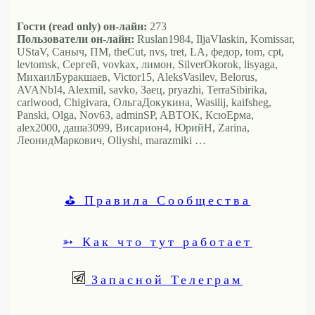
Гости (read only) он-лайн:
273
Пользователи он-лайн:
Ruslan1984, IljaVlaskin, Komissar,
UStaV, Саныч, ПМ, theCut, nvs, tret, LA, федор, tom, cpt,
levtomsk, Сергей, vovkax, лимон, SilverOkorok, lisyaga,
МихаилБуракшаев, Victor15, AleksVasilev, Belorus,
AVANbI4, Alexmil, savko, Заец, pryazhi, TerraSibirika,
carlwood, Chigivara, ОльгаДокукина, Wasilij, kaifsheg,
Panski, Olga, Nov63, adminSP, ABTOK, КсюЕрма,
alex2000, даша3099, Висариoн4, ЮрийН, Zarina,
ЛеонидМаркович, Oliyshi, marazmiki …
⛳ Правила Сообщества
➳ Как что тут работает
Запасной Телеграм