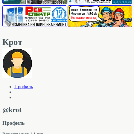
Крот
Профиль
@krot
Профиль