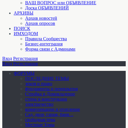
ВАШ ВОПРОС или ОБЪЯВЛЕНИЕ
Доска ОБЪЯВЛЕНИЙ
АРХИВЫ
Архив новостей
Архив опросов
ПОИСК
ИМХОДОМ
Правила Сообщества
Бизнес-интеграция
Форма связи с Админами
Вход
Регистрация
Вход
Регистрация
ФОРУМЫ
ПОСЛЕДНИЕ ТЕМЫ
земля и право
фундаменты и перекрытия
Стройка и Домовладение
стены и конструкции
электричество
коммуникации и отопление
Cад, двор, гараж, баня…
свободная тема
Местные Темы