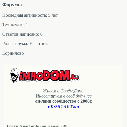
Форумы
Последняя активность: 5 лет
Тем начато: 1
Ответов написано: 6
Роль форума: Участник
Корнилово
Живем в Своём Доме,
Инвестируем в своё будущее
он-лайн сообщество с 2006г.
● К О Н Т А К Т Ы ●
Гости (read only) он-лайн:
280