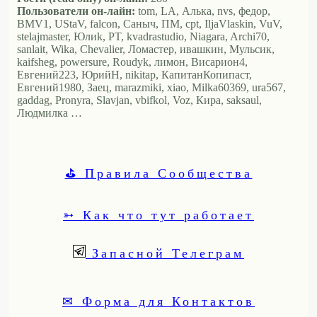
Пользователи он-лайн:
tom, LA, Алька, nvs, федор,
BMV1, UStaV, falcon, Саныч, ПМ, cpt, IljaVlaskin, VuV,
stelajmaster, Юлиk, PT, kvadrastudio, Niagara, Archi70,
sanlait, Wika, Chevalier, Ломастер, ивашкин, Мульсик,
kaifsheg, powersure, Roudyk, лимон, Висариoн4,
Евгений223, ЮрийН, nikitap, КапитанКопипаст,
Евгений1980, Заец, marazmiki, xiao, Milka60369, ura567,
gaddag, Pronyra, Slavjan, vbifkol, Voz, Кира, saksaul,
Людмилка …
⛳ Правила Сообщества
➳ Как что тут работает
Запасной Телеграм
✉ Форма для Контактов