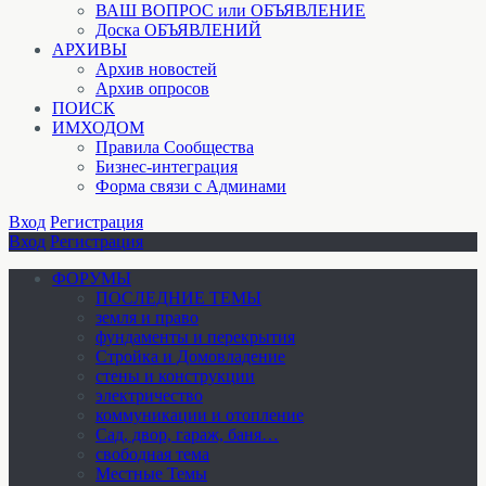
ВАШ ВОПРОС или ОБЪЯВЛЕНИЕ
Доска ОБЪЯВЛЕНИЙ
АРХИВЫ
Архив новостей
Архив опросов
ПОИСК
ИМХОДОМ
Правила Сообщества
Бизнес-интеграция
Форма связи с Админами
Вход
Регистрация
Вход
Регистрация
ФОРУМЫ
ПОСЛЕДНИЕ ТЕМЫ
земля и право
фундаменты и перекрытия
Стройка и Домовладение
стены и конструкции
электричество
коммуникации и отопление
Cад, двор, гараж, баня…
свободная тема
Местные Темы