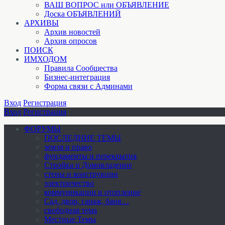
ВАШ ВОПРОС или ОБЪЯВЛЕНИЕ
Доска ОБЪЯВЛЕНИЙ
АРХИВЫ
Архив новостей
Архив опросов
ПОИСК
ИМХОДОМ
Правила Сообщества
Бизнес-интеграция
Форма связи с Админами
Вход
Регистрация
Вход
Регистрация
ФОРУМЫ
ПОСЛЕДНИЕ ТЕМЫ
земля и право
фундаменты и перекрытия
Стройка и Домовладение
стены и конструкции
электричество
коммуникации и отопление
Cад, двор, гараж, баня…
свободная тема
Местные Темы