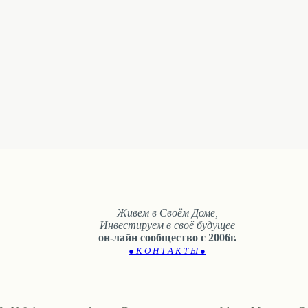
Живем в Своём Доме,
Инвестируем в своё будущее
он-лайн сообщество с 2006г.
● К О Н Т А К Т Ы ●