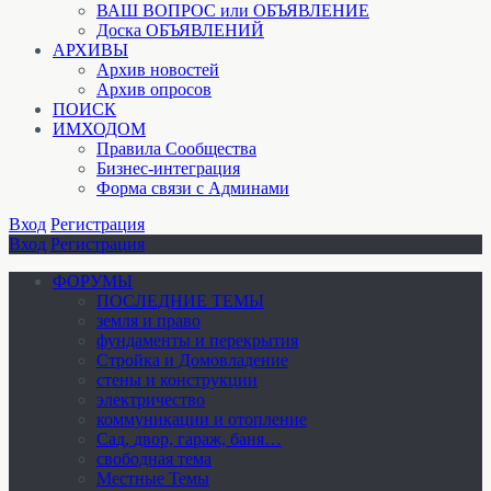
ВАШ ВОПРОС или ОБЪЯВЛЕНИЕ
Доска ОБЪЯВЛЕНИЙ
АРХИВЫ
Архив новостей
Архив опросов
ПОИСК
ИМХОДОМ
Правила Сообщества
Бизнес-интеграция
Форма связи с Админами
Вход
Регистрация
Вход
Регистрация
ФОРУМЫ
ПОСЛЕДНИЕ ТЕМЫ
земля и право
фундаменты и перекрытия
Стройка и Домовладение
стены и конструкции
электричество
коммуникации и отопление
Cад, двор, гараж, баня…
свободная тема
Местные Темы