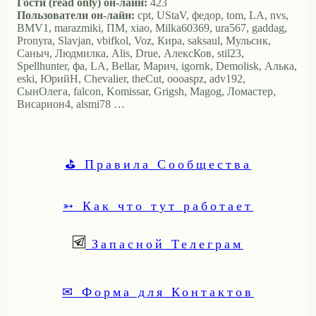
Гости (read only) он-лайн:
423
Пользователи он-лайн:
cpt, UStaV, федор, tom, LA, nvs,
BMV1, marazmiki, ПМ, xiao, Milka60369, ura567, gaddag,
Pronyra, Slavjan, vbifkol, Voz, Кира, saksaul, Мульсик,
Саныч, Людмилка, Alis, Drue, АлексКов, stil23,
Spellhunter, фа, LA, Bellar, Марич, igornk, Demolisk, Алька,
eski, ЮрийН, Chevalier, theCut, oooaspz, adv192,
СынОлега, falcon, Komissar, Grigsh, Magog, Ломастер,
Висариoн4, alsmi78 …
⛳ Правила Сообщества
➳ Как что тут работает
Запасной Телеграм
✉ Форма для Контактов