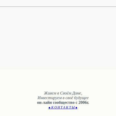
Живем в Своём Доме,
Инвестируем в своё будущее
он-лайн сообщество с 2006г.
● К О Н Т А К Т Ы ●