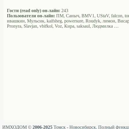
Гости (read only) он-лайн:
243
Пользователи он-лайн:
ПМ, Саныч, BMV1, UStaV, falcon, tom, L
ивашкин, Мульсик, kaifsheg, powersure, Roudyk, лимон, Висар
Pronyra, Slavjan, vbifkol, Voz, Кира, saksaul, Людмилка …
ИМХОДОМ ©
2006-2025
Томск - Новосибирск. Полный функци