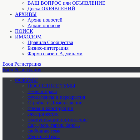
ВАШ ВОПРОС или ОБЪЯВЛЕНИЕ
Доска ОБЪЯВЛЕНИЙ
АРХИВЫ
Архив новостей
Архив опросов
ПОИСК
ИМХОДОМ
Правила Сообщества
Бизнес-интеграция
Форма связи с Админами
Вход
Регистрация
Вход
Регистрация
ФОРУМЫ
ПОСЛЕДНИЕ ТЕМЫ
земля и право
фундаменты и перекрытия
Стройка и Домовладение
стены и конструкции
электричество
коммуникации и отопление
Cад, двор, гараж, баня…
свободная тема
Местные Темы