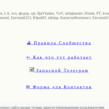
A, nvs, федор, cpt, IljaVlaskin, VuV, stelajmaster, Юлиk, PT, kvadr
иoн4, Евгений223, ЮрийН, nikitap, КапитанКопипаст, Евгений1980
⛳ Правила Сообщества
➳ Как что тут работает
Запасной Телеграм
✉ Форма для Контактов
онал сайта виден только зарегистрированным пользователям.