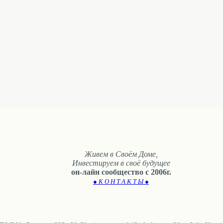
Живем в Своём Доме,
Инвестируем в своё будущее
он-лайн сообщество с 2006г.
● К О Н Т А К Т Ы ●