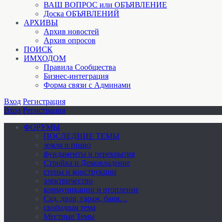
ВАШ ВОПРОС или ОБЪЯВЛЕНИЕ
Доска ОБЪЯВЛЕНИЙ
АРХИВЫ
Архив новостей
Архив опросов
ПОИСК
ИМХОДОМ
Правила Сообщества
Бизнес-интеграция
Форма связи с Админами
Вход
Регистрация
Вход
Регистрация
ФОРУМЫ
ПОСЛЕДНИЕ ТЕМЫ
земля и право
фундаменты и перекрытия
Стройка и Домовладение
стены и конструкции
электричество
коммуникации и отопление
Cад, двор, гараж, баня…
свободная тема
Местные Темы