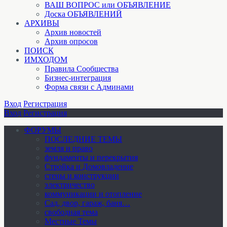
ВАШ ВОПРОС или ОБЪЯВЛЕНИЕ
Доска ОБЪЯВЛЕНИЙ
АРХИВЫ
Архив новостей
Архив опросов
ПОИСК
ИМХОДОМ
Правила Сообщества
Бизнес-интеграция
Форма связи с Админами
Вход
Регистрация
Вход
Регистрация
ФОРУМЫ
ПОСЛЕДНИЕ ТЕМЫ
земля и право
фундаменты и перекрытия
Стройка и Домовладение
стены и конструкции
электричество
коммуникации и отопление
Cад, двор, гараж, баня…
свободная тема
Местные Темы