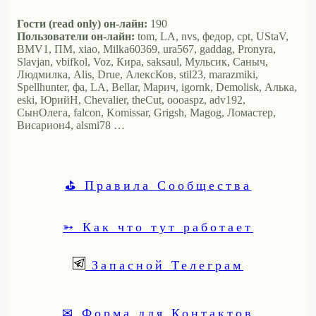
Гости (read only) он-лайн:
190
Пользователи он-лайн:
tom, LA, nvs, федор, cpt, UStaV,
BMV1, ПМ, xiao, Milka60369, ura567, gaddag, Pronyra,
Slavjan, vbifkol, Voz, Кира, saksaul, Мульсик, Саныч,
Людмилка, Alis, Drue, АлексКов, stil23, marazmiki,
Spellhunter, фа, LA, Bellar, Марич, igornk, Demolisk, Алька,
eski, ЮрийН, Chevalier, theCut, oooaspz, adv192,
СынОлега, falcon, Komissar, Grigsh, Magog, Ломастер,
Висариoн4, alsmi78 …
⛳ Правила Сообщества
➳ Как что тут работает
Запасной Телеграм
✉ Форма для Контактов