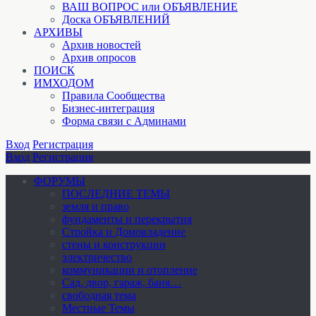
ВАШ ВОПРОС или ОБЪЯВЛЕНИЕ
Доска ОБЪЯВЛЕНИЙ
АРХИВЫ
Архив новостей
Архив опросов
ПОИСК
ИМХОДОМ
Правила Сообщества
Бизнес-интеграция
Форма связи с Админами
Вход
Регистрация
Вход
Регистрация
ФОРУМЫ
ПОСЛЕДНИЕ ТЕМЫ
земля и право
фундаменты и перекрытия
Стройка и Домовладение
стены и конструкции
электричество
коммуникации и отопление
Cад, двор, гараж, баня…
свободная тема
Местные Темы