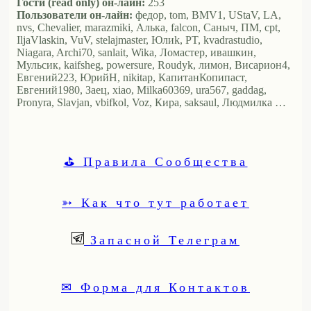
Гости (read only) он-лайн:
253
Пользователи он-лайн:
федор, tom, BMV1, UStaV, LA,
nvs, Chevalier, marazmiki, Алька, falcon, Саныч, ПМ, cpt,
IljaVlaskin, VuV, stelajmaster, Юлиk, PT, kvadrastudio,
Niagara, Archi70, sanlait, Wika, Ломастер, ивашкин,
Мульсик, kaifsheg, powersure, Roudyk, лимон, Висариoн4,
Евгений223, ЮрийН, nikitap, КапитанКопипаст,
Евгений1980, Заец, xiao, Milka60369, ura567, gaddag,
Pronyra, Slavjan, vbifkol, Voz, Кира, saksaul, Людмилка …
⛳ Правила Сообщества
➳ Как что тут работает
Запасной Телеграм
✉ Форма для Контактов