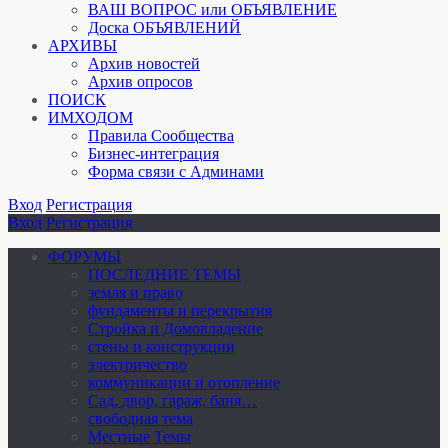
ВАШ ВОПРОС или ОБЪЯВЛЕНИЕ
Доска ОБЪЯВЛЕНИЙ
АРХИВЫ
Архив новостей
Архив опросов
ПОИСК
ИМХОДОМ
Правила Сообщества
Бизнес-интеграция
Форма связи с Админами
Вход
Регистрация
Вход
Регистрация
ФОРУМЫ
ПОСЛЕДНИЕ ТЕМЫ
земля и право
фундаменты и перекрытия
Стройка и Домовладение
стены и конструкции
электричество
коммуникации и отопление
Cад, двор, гараж, баня…
свободная тема
Местные Темы