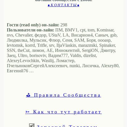
● К О Н Т А К Т Ы ●
Гости (read only) он-лайн:
298
Пользователи он-лайн:
ПМ, BMV1, cpt, tom, Komissar,
nvs, Chevalier, федор, UStaV, LA, Висариoн4, Саныч, gsb,
Людмилка, Мульсик, Флюр, Сеня, SAM, Боря, oooasp,
levtomsk, korrd, Trifle, srv, IljaVlaskin, marazmiki, Spinaker,
SSN, theCut, лимон, АЕ, Иннокентий, SergiON, Дмитру,
Заец, Ultro, borisoviv, Вадим777, Valdis, dizelist,
AlexeyLevochkin, Wasilij, Ломастер,
ПчельниковСергейАлексеевич, nunki, Лисичка, Alexey80,
Евгений76 …
⛳ Правила Сообщества
➳ Как что тут работает
Запасной Телеграм