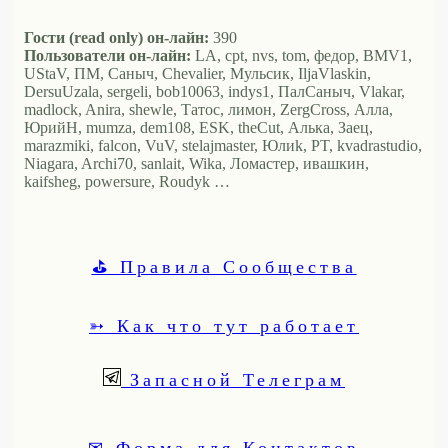
Гости (read only) он-лайн:
390
Пользователи он-лайн:
LA, cpt, nvs, tom, федор, BMV1,
UStaV, ПМ, Саныч, Chevalier, Мульсик, IljaVlaskin,
DersuUzala, sergeli, bob10063, indys1, ПалСаныч, Vlakar,
madlock, Anira, shewle, Татос, лимон, ZergCross, Алла,
ЮрийН, mumza, dem108, ESK, theCut, Алька, Заец,
marazmiki, falcon, VuV, stelajmaster, Юлиk, PT, kvadrastudio,
Niagara, Archi70, sanlait, Wika, Ломастер, ивашкин,
kaifsheg, powersure, Roudyk …
⛳ Правила Сообщества
➳ Как что тут работает
Запасной Телеграм
✉ Форма для Контактов