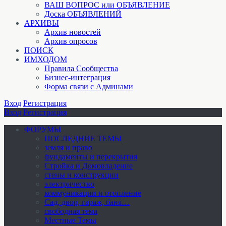
ВАШ ВОПРОС или ОБЪЯВЛЕНИЕ
Доска ОБЪЯВЛЕНИЙ
АРХИВЫ
Архив новостей
Архив опросов
ПОИСК
ИМХОДОМ
Правила Сообщества
Бизнес-интеграция
Форма связи с Админами
Вход
Регистрация
Вход
Регистрация
ФОРУМЫ
ПОСЛЕДНИЕ ТЕМЫ
земля и право
фундаменты и перекрытия
Стройка и Домовладение
стены и конструкции
электричество
коммуникации и отопление
Cад, двор, гараж, баня…
свободная тема
Местные Темы