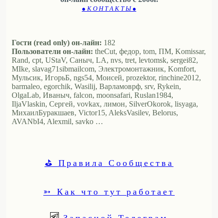
● К О Н Т А К Т Ы ●
Гости (read only) он-лайн:
182
Пользователи он-лайн:
theCut, федор, tom, ПМ, Komissar,
Rand, cpt, UStaV, Саныч, LA, nvs, tret, levtomsk, sergei82,
MIke, slavag71sibmailcom, Электромонтажник, Komfort,
Мульсик, ИгорьБ, ngs54, Моисей, prozektor, rinchine2012,
barmaleo, egorchik, Wasilij, Варламоврф, srv, Rykein,
OlgaLab, Иваныч, falcon, moonsafari, Ruslan1984,
IljaVlaskin, Сергей, vovkax, лимон, SilverOkorok, lisyaga,
МихаилБуракшаев, Victor15, AleksVasilev, Belorus,
AVANbI4, Alexmil, savko …
⛳ Правила Сообщества
➳ Как что тут работает
Запасной Телеграм