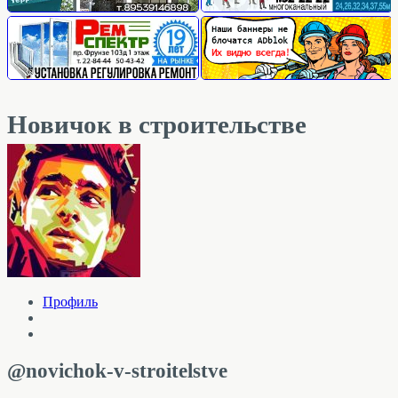
Новичок в строительстве
Профиль
@novichok-v-stroitelstve