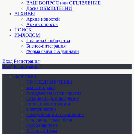
ВАШ ВОПРОС или ОБЪЯВЛЕНИЕ
Доска ОБЪЯВЛЕНИЙ
АРХИВЫ
Архив новостей
Архив опросов
ПОИСК
ИМХОДОМ
Правила Сообщества
Бизнес-интеграция
Форма связи с Админами
Вход
Регистрация
Вход
Регистрация
ФОРУМЫ
ПОСЛЕДНИЕ ТЕМЫ
земля и право
фундаменты и перекрытия
Стройка и Домовладение
стены и конструкции
электричество
коммуникации и отопление
Cад, двор, гараж, баня…
свободная тема
Местные Темы