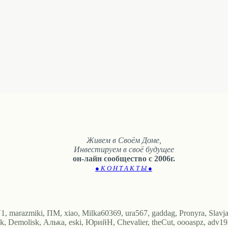
Живем в Своём Доме,
Инвестируем в своё будущее
он-лайн сообщество с 2006г.
● К О Н Т А К Т Ы ●
, marazmiki, ПМ, xiao, Milka60369, ura567, gaddag, Pronyra, Slavj
ornk, Demolisk, Алька, eski, ЮрийН, Chevalier, theCut, oooaspz, adv