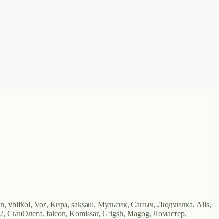
an, vbifkol, Voz, Кира, saksaul, Мульсик, Саныч, Людмилка, Alis,
192, СынОлега, falcon, Komissar, Grigsh, Magog, Ломастер,