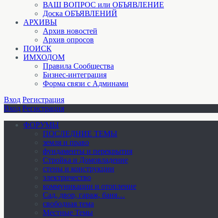
ВАШ ВОПРОС или ОБЪЯВЛЕНИЕ
Доска ОБЪЯВЛЕНИЙ
АРХИВЫ
Архив новостей
Архив опросов
ПОИСК
ИМХОДОМ
Правила Сообщества
Бизнес-интеграция
Форма связи с Админами
Вход
Регистрация
Вход
Регистрация
ФОРУМЫ
ПОСЛЕДНИЕ ТЕМЫ
земля и право
фундаменты и перекрытия
Стройка и Домовладение
стены и конструкции
электричество
коммуникации и отопление
Cад, двор, гараж, баня…
свободная тема
Местные Темы