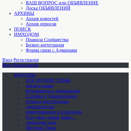
ВАШ ВОПРОС или ОБЪЯВЛЕНИЕ
Доска ОБЪЯВЛЕНИЙ
АРХИВЫ
Архив новостей
Архив опросов
ПОИСК
ИМХОДОМ
Правила Сообщества
Бизнес-интеграция
Форма связи с Админами
Вход
Регистрация
Вход
Регистрация
ФОРУМЫ
ПОСЛЕДНИЕ ТЕМЫ
земля и право
фундаменты и перекрытия
Стройка и Домовладение
стены и конструкции
электричество
коммуникации и отопление
Cад, двор, гараж, баня…
свободная тема
Местные Темы