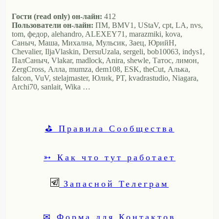
Гости (read only) он-лайн:
412
Пользователи он-лайн:
ПМ, BMV1, UStaV, cpt, LA, nvs,
tom, федор, alehandro, ALEXEY71, marazmiki, kova,
Саныч, Маша, Михална, Мульсик, Заец, ЮрийН,
Chevalier, IljaVlaskin, DersuUzala, sergeli, bob10063, indys1,
ПалСаныч, Vlakar, madlock, Anira, shewle, Татос, лимон,
ZergCross, Алла, mumza, dem108, ESK, theCut, Алька,
falcon, VuV, stelajmaster, Юлиk, PT, kvadrastudio, Niagara,
Archi70, sanlait, Wika …
⛳ Правила Сообщества
➳ Как что тут работает
Запасной Телеграм
✉ Форма для Контактов