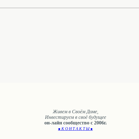
Живем в Своём Доме,
Инвестируем в своё будущее
он-лайн сообщество с 2006г.
● К О Н Т А К Т Ы ●