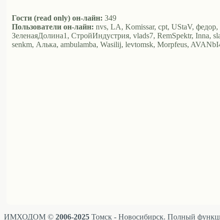
Гости (read only) он-лайн:
349
Пользователи он-лайн:
nvs, LA, Komissar, cpt, UStaV, федор,
ЗеленаяДолина1, СтройИндустрия, vlads7, RemSpektr, Inna, s
senkm, Алька, ambulamba, Wasilij, levtomsk, Morpfeus, AVANb
ИМХОДОМ ©
2006-2025
Томск - Новосибирск. Полный функци