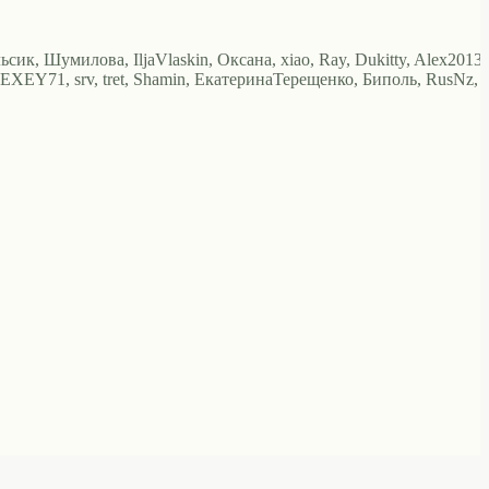
ьсик, Шумилова, IljaVlaskin, Оксана, xiao, Ray, Dukitty, Alex2013,
EXEY71, srv, tret, Shamin, ЕкатеринаТерещенко, Биполь, RusNz,