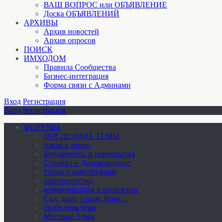
ВАШ ВОПРОС или ОБЪЯВЛЕНИЕ
Доска ОБЪЯВЛЕНИЙ
АРХИВЫ
Архив новостей
Архив опросов
ПОИСК
ИМХОДОМ
Правила Сообщества
Бизнес-интеграция
Форма связи с Админами
Вход
Регистрация
Вход
Регистрация
ФОРУМЫ
ПОСЛЕДНИЕ ТЕМЫ
земля и право
фундаменты и перекрытия
Стройка и Домовладение
стены и конструкции
электричество
коммуникации и отопление
Cад, двор, гараж, баня…
свободная тема
Местные Темы