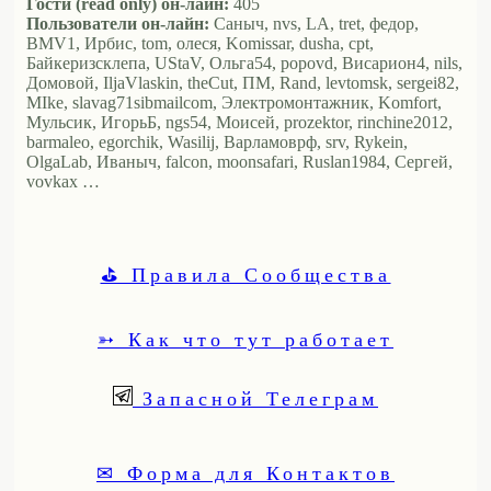
Гости (read only) он-лайн:
405
Пользователи он-лайн:
Саныч, nvs, LA, tret, федор,
BMV1, Ирбис, tom, олеся, Komissar, dusha, cpt,
Байкеризсклепа, UStaV, Ольга54, popovd, Висариoн4, nils,
Домовой, IljaVlaskin, theCut, ПМ, Rand, levtomsk, sergei82,
MIke, slavag71sibmailcom, Электромонтажник, Komfort,
Мульсик, ИгорьБ, ngs54, Моисей, prozektor, rinchine2012,
barmaleo, egorchik, Wasilij, Варламоврф, srv, Rykein,
OlgaLab, Иваныч, falcon, moonsafari, Ruslan1984, Сергей,
vovkax …
⛳ Правила Сообщества
➳ Как что тут работает
Запасной Телеграм
✉ Форма для Контактов