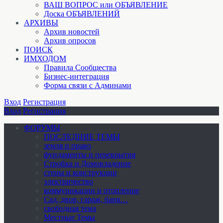
ВАШ ВОПРОС или ОБЪЯВЛЕНИЕ
Доска ОБЪЯВЛЕНИЙ
АРХИВЫ
Архив новостей
Архив опросов
ПОИСК
ИМХОДОМ
Правила Сообщества
Бизнес-интеграция
Форма связи с Админами
Вход
Регистрация
Вход
Регистрация
ФОРУМЫ
ПОСЛЕДНИЕ ТЕМЫ
земля и право
фундаменты и перекрытия
Стройка и Домовладение
стены и конструкции
электричество
коммуникации и отопление
Cад, двор, гараж, баня…
свободная тема
Местные Темы