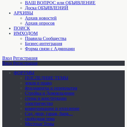
ВАШ ВОПРОС или ОБЪЯВЛЕНИЕ
Доска ОБЪЯВЛЕНИЙ
АРХИВЫ
Архив новостей
Архив опросов
ПОИСК
ИМХОДОМ
Правила Сообщества
Бизнес-интеграция
Форма связи с Админами
Вход
Регистрация
Вход
Регистрация
ФОРУМЫ
ПОСЛЕДНИЕ ТЕМЫ
земля и право
фундаменты и перекрытия
Стройка и Домовладение
стены и конструкции
электричество
коммуникации и отопление
Cад, двор, гараж, баня…
свободная тема
Местные Темы