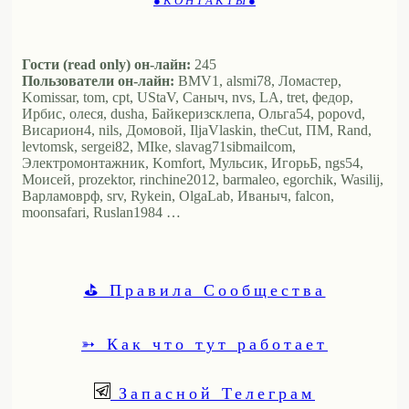
● К О Н Т А К Т Ы ●
Гости (read only) он-лайн:
245
Пользователи он-лайн:
BMV1, alsmi78, Ломастер,
Komissar, tom, cpt, UStaV, Саныч, nvs, LA, tret, федор,
Ирбис, олеся, dusha, Байкеризсклепа, Ольга54, popovd,
Висариoн4, nils, Домовой, IljaVlaskin, theCut, ПМ, Rand,
levtomsk, sergei82, MIke, slavag71sibmailcom,
Электромонтажник, Komfort, Мульсик, ИгорьБ, ngs54,
Моисей, prozektor, rinchine2012, barmaleo, egorchik, Wasilij,
Варламоврф, srv, Rykein, OlgaLab, Иваныч, falcon,
moonsafari, Ruslan1984 …
⛳ Правила Сообщества
➳ Как что тут работает
Запасной Телеграм