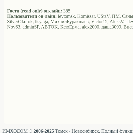
Гости (read only) он-лайн:
385
Пользователи он-лайн:
levtomsk, Komissar, UStaV, ПМ, Саныч, 
SilverOkorok, lisyaga, МихаилБуракшаев, Victor15, AleksVasilev,
Nov63, adminSP, ABTOK, КсюЕрма, alex2000, даша3099, Ви
ИМХОДОМ ©
2006-2025
Томск - Новосибирск. Полный функци