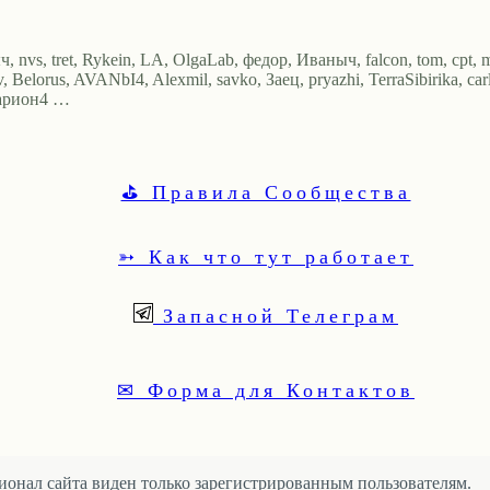
nvs, tret, Rykein, LA, OlgaLab, федор, Иваныч, falcon, tom, cpt, m
 Belorus, AVANbI4, Alexmil, savko, Заец, pryazhi, TerraSibirika, car
сариoн4 …
⛳ Правила Сообщества
➳ Как что тут работает
Запасной Телеграм
✉ Форма для Контактов
онал сайта виден только зарегистрированным пользователям.