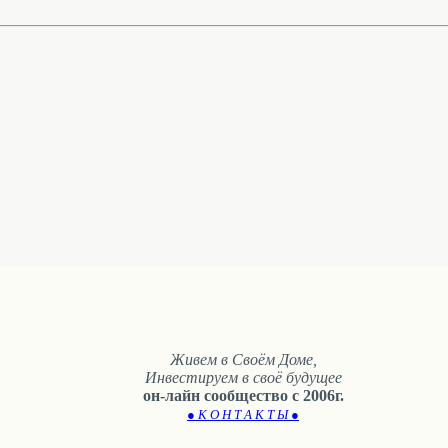
Живем в Своём Доме,
Инвестируем в своё будущее
он-лайн сообщество с 2006г.
● К О Н Т А К Т Ы ●