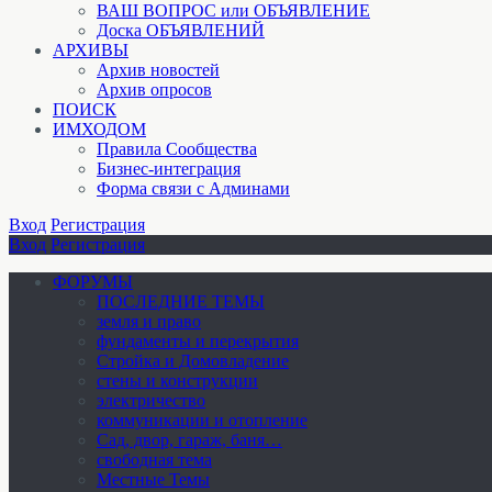
ВАШ ВОПРОС или ОБЪЯВЛЕНИЕ
Доска ОБЪЯВЛЕНИЙ
АРХИВЫ
Архив новостей
Архив опросов
ПОИСК
ИМХОДОМ
Правила Сообщества
Бизнес-интеграция
Форма связи с Админами
Вход
Регистрация
Вход
Регистрация
ФОРУМЫ
ПОСЛЕДНИЕ ТЕМЫ
земля и право
фундаменты и перекрытия
Стройка и Домовладение
стены и конструкции
электричество
коммуникации и отопление
Cад, двор, гараж, баня…
свободная тема
Местные Темы