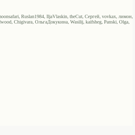
oonsafari, Ruslan1984, IljaVlaskin, theCut, Сергей, vovkax, лимон,
lwood, Chigivara, ОльгаДокукина, Wasilij, kaifsheg, Panski, Olga,