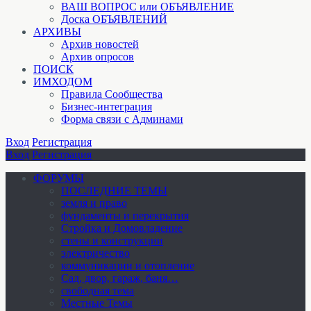
ВАШ ВОПРОС или ОБЪЯВЛЕНИЕ
Доска ОБЪЯВЛЕНИЙ
АРХИВЫ
Архив новостей
Архив опросов
ПОИСК
ИМХОДОМ
Правила Сообщества
Бизнес-интеграция
Форма связи с Админами
Вход
Регистрация
Вход
Регистрация
ФОРУМЫ
ПОСЛЕДНИЕ ТЕМЫ
земля и право
фундаменты и перекрытия
Стройка и Домовладение
стены и конструкции
электричество
коммуникации и отопление
Cад, двор, гараж, баня…
свободная тема
Местные Темы