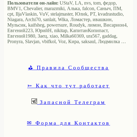
Пользователи он-лайн:
UStaV, LA, nvs, tom, федор,
BMV1, Chevalier, marazmiki, Алька, falcon, Саныч, ПМ,
cpt, IljaVlaskin, VuV, stelajmaster, Юлиk, PT, kvadrastudio,
Niagara, Archi70, sanlait, Wika, Ломастер, ивашкин,
Мульсик, kaifsheg, powersure, Roudyk, лимон, Висариoн4,
Евгений223, ЮрийН, nikitap, КапитанКопипаст,
Евгений1980, Заец, xiao, Milka60369, ura567, gaddag,
Pronyra, Slavjan, vbifkol, Voz, Кира, saksaul, Людмилка …
⛳ Правила Сообщества
➳ Как что тут работает
Запасной Телеграм
✉ Форма для Контактов