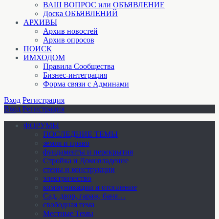
ВАШ ВОПРОС или ОБЪЯВЛЕНИЕ
Доска ОБЪЯВЛЕНИЙ
АРХИВЫ
Архив новостей
Архив опросов
ПОИСК
ИМХОДОМ
Правила Сообщества
Бизнес-интеграция
Форма связи с Админами
Вход
Регистрация
Вход
Регистрация
ФОРУМЫ
ПОСЛЕДНИЕ ТЕМЫ
земля и право
фундаменты и перекрытия
Стройка и Домовладение
стены и конструкции
электричество
коммуникации и отопление
Cад, двор, гараж, баня…
свободная тема
Местные Темы