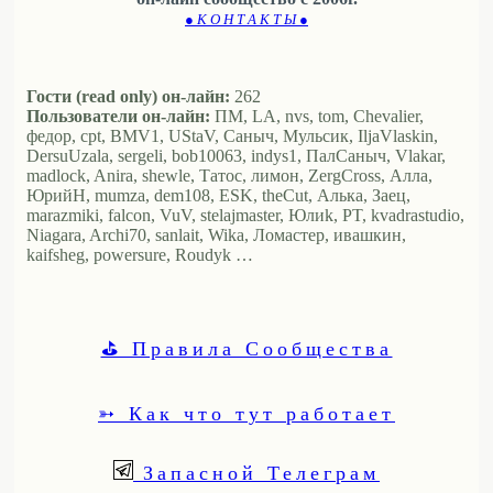
● К О Н Т А К Т Ы ●
Гости (read only) он-лайн:
262
Пользователи он-лайн:
ПМ, LA, nvs, tom, Chevalier,
федор, cpt, BMV1, UStaV, Саныч, Мульсик, IljaVlaskin,
DersuUzala, sergeli, bob10063, indys1, ПалСаныч, Vlakar,
madlock, Anira, shewle, Татос, лимон, ZergCross, Алла,
ЮрийН, mumza, dem108, ESK, theCut, Алька, Заец,
marazmiki, falcon, VuV, stelajmaster, Юлиk, PT, kvadrastudio,
Niagara, Archi70, sanlait, Wika, Ломастер, ивашкин,
kaifsheg, powersure, Roudyk …
⛳ Правила Сообщества
➳ Как что тут работает
Запасной Телеграм