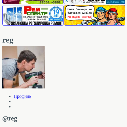
reg
Профиль
@reg