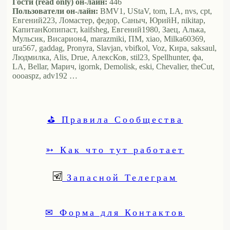
Гости (read only) он-лайн:
446
Пользователи он-лайн:
BMV1, UStaV, tom, LA, nvs, cpt,
Евгений223, Ломастер, федор, Саныч, ЮрийН, nikitap,
КапитанКопипаст, kaifsheg, Евгений1980, Заец, Алька,
Мульсик, Висариoн4, marazmiki, ПМ, xiao, Milka60369,
ura567, gaddag, Pronyra, Slavjan, vbifkol, Voz, Кира, saksaul,
Людмилка, Alis, Drue, АлексКов, stil23, Spellhunter, фа,
LA, Bellar, Марич, igornk, Demolisk, eski, Chevalier, theCut,
oooaspz, adv192 …
⛳ Правила Сообщества
➳ Как что тут работает
Запасной Телеграм
✉ Форма для Контактов