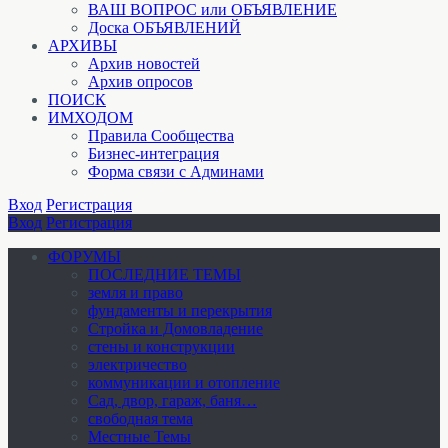
ВАШ ВОПРОС или ОБЪЯВЛЕНИЕ
Доска ОБЪЯВЛЕНИЙ
АРХИВЫ
Архив новостей
Архив опросов
ПОИСК
ИМХОДОМ
Правила Сообщества
Бизнес-интеграция
Форма связи с Админами
Вход
Регистрация
Вход
Регистрация
ФОРУМЫ
ПОСЛЕДНИЕ ТЕМЫ
земля и право
фундаменты и перекрытия
Стройка и Домовладение
стены и конструкции
электричество
коммуникации и отопление
Cад, двор, гараж, баня…
свободная тема
Местные Темы