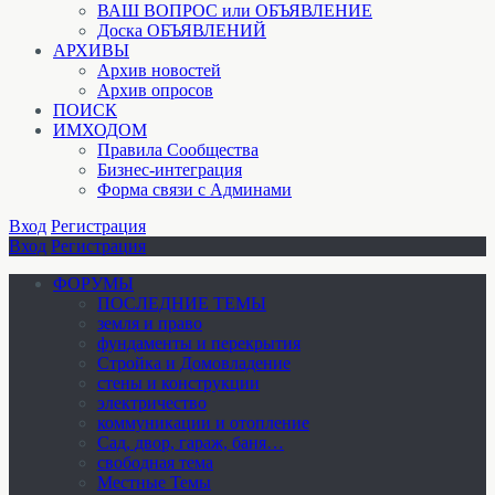
ВАШ ВОПРОС или ОБЪЯВЛЕНИЕ
Доска ОБЪЯВЛЕНИЙ
АРХИВЫ
Архив новостей
Архив опросов
ПОИСК
ИМХОДОМ
Правила Сообщества
Бизнес-интеграция
Форма связи с Админами
Вход
Регистрация
Вход
Регистрация
ФОРУМЫ
ПОСЛЕДНИЕ ТЕМЫ
земля и право
фундаменты и перекрытия
Стройка и Домовладение
стены и конструкции
электричество
коммуникации и отопление
Cад, двор, гараж, баня…
свободная тема
Местные Темы