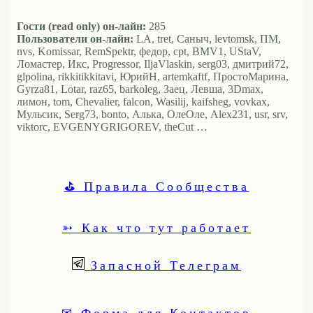
Гости (read only) он-лайн:
285
Пользователи он-лайн:
LA, tret, Саныч, levtomsk, ПМ,
nvs, Komissar, RemSpektr, федор, cpt, BMV1, UStaV,
Ломастер, Икс, Progressor, IljaVlaskin, serg03, дмитрий72,
glpolina, rikkitikkitavi, ЮрийН, artemkaftf, ПростоМарина,
Gyrza81, Lotar, raz65, barkoleg, Заец, Левша, 3Dmax,
лимон, tom, Chevalier, falcon, Wasilij, kaifsheg, vovkax,
Мульсик, Serg73, bonto, Алька, ОлеОле, Alex231, usr, srv,
viktorc, EVGENYGRIGOREV, theCut …
⛳ Правила Сообщества
➳ Как что тут работает
Запасной Телеграм
✉ Форма для Контактов