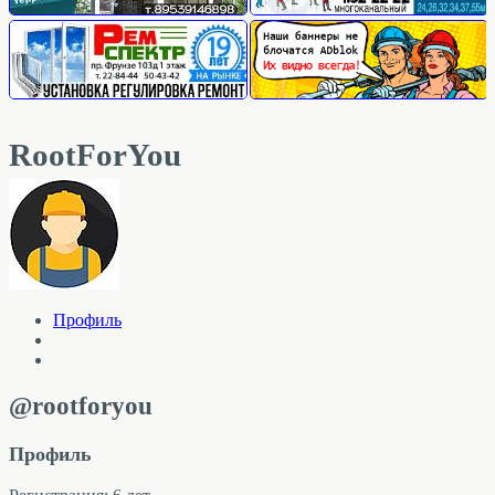
RootForYou
Профиль
@rootforyou
Профиль