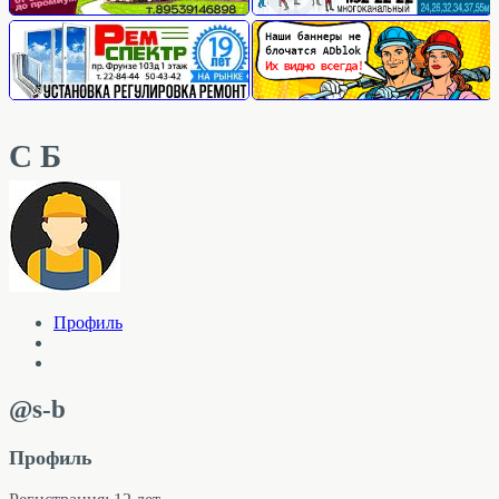
С Б
Профиль
@s-b
Профиль