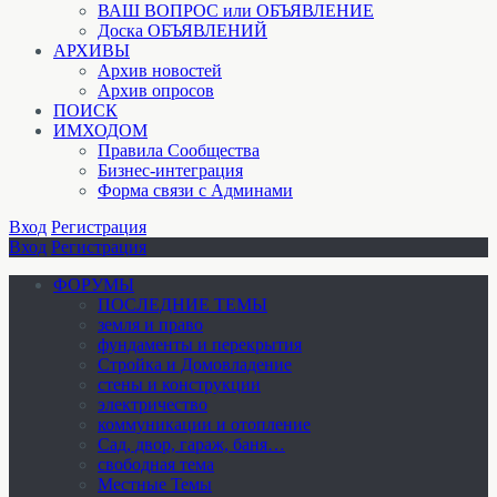
ВАШ ВОПРОС или ОБЪЯВЛЕНИЕ
Доска ОБЪЯВЛЕНИЙ
АРХИВЫ
Архив новостей
Архив опросов
ПОИСК
ИМХОДОМ
Правила Сообщества
Бизнес-интеграция
Форма связи с Админами
Вход
Регистрация
Вход
Регистрация
ФОРУМЫ
ПОСЛЕДНИЕ ТЕМЫ
земля и право
фундаменты и перекрытия
Стройка и Домовладение
стены и конструкции
электричество
коммуникации и отопление
Cад, двор, гараж, баня…
свободная тема
Местные Темы