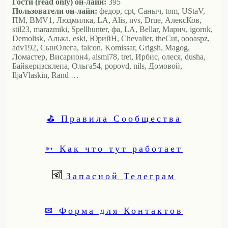
Гости (read only) он-лайн:
395
Пользователи он-лайн:
федор, cpt, Саныч, tom, UStaV,
ПМ, BMV1, Людмилка, LA, Alis, nvs, Drue, АлексКов,
stil23, marazmiki, Spellhunter, фа, LA, Bellar, Марич, igornk,
Demolisk, Алька, eski, ЮрийН, Chevalier, theCut, oooaspz,
adv192, СынОлега, falcon, Komissar, Grigsh, Magog,
Ломастер, Висариoн4, alsmi78, tret, Ирбис, олеся, dusha,
Байкеризсклепа, Ольга54, popovd, nils, Домовой,
IljaVlaskin, Rand …
⛳ Правила Сообщества
➳ Как что тут работает
Запасной Телеграм
✉ Форма для Контактов