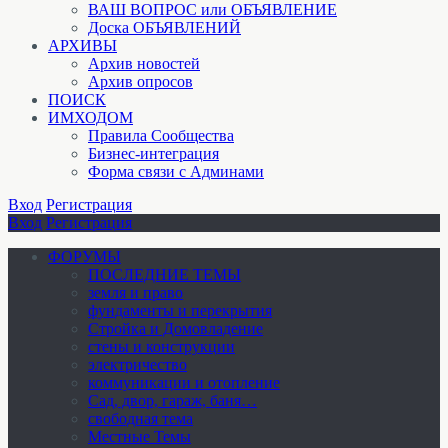
ВАШ ВОПРОС или ОБЪЯВЛЕНИЕ
Доска ОБЪЯВЛЕНИЙ
АРХИВЫ
Архив новостей
Архив опросов
ПОИСК
ИМХОДОМ
Правила Сообщества
Бизнес-интеграция
Форма связи с Админами
Вход
Регистрация
Вход
Регистрация
ФОРУМЫ
ПОСЛЕДНИЕ ТЕМЫ
земля и право
фундаменты и перекрытия
Стройка и Домовладение
стены и конструкции
электричество
коммуникации и отопление
Cад, двор, гараж, баня…
свободная тема
Местные Темы