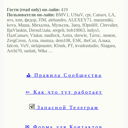
Гости (read only) он-лайн:
419
Пользователи он-лайн:
BMV1, UStaV, cpt, Саныч, LA,
nvs, tom, федор, ПМ, alehandro, ALEXEY71, marazmiki,
kova, Маша, Михална, Мульсик, Заец, ЮрийН, Chevalier,
IljaVlaskin, DersuUzala, sergeli, bob10063, indys1,
ПалСаныч, Vlakar, madlock, Anira, shewle, Татос, лимон,
ZergCross, Алла, mumza, dem108, ESK, theCut, Алька,
falcon, VuV, stelajmaster, Юлиk, PT, kvadrastudio, Niagara,
Archi70, sanlait, Wika …
⛳ Правила Сообщества
➳ Как что тут работает
Запасной Телеграм
✉ Форма для Контактов