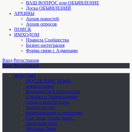
ВАШ ВОПРОС или ОБЪЯВЛЕНИЕ
Доска ОБЪЯВЛЕНИЙ
АРХИВЫ
Архив новостей
Архив опросов
ПОИСК
ИМХОДОМ
Правила Сообщества
Бизнес-интеграция
Форма связи с Админами
Вход
Регистрация
Вход
Регистрация
ФОРУМЫ
ПОСЛЕДНИЕ ТЕМЫ
земля и право
фундаменты и перекрытия
Стройка и Домовладение
стены и конструкции
электричество
коммуникации и отопление
Cад, двор, гараж, баня…
свободная тема
Местные Темы