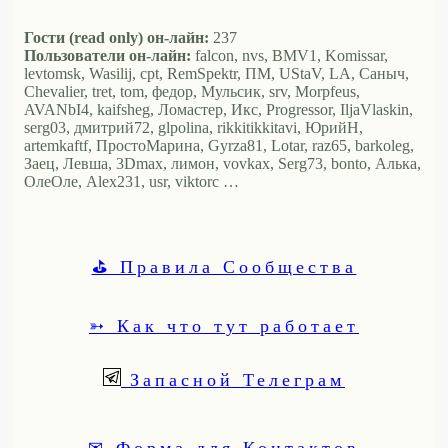
Гости (read only) он-лайн:
237
Пользователи он-лайн:
falcon, nvs, BMV1, Komissar,
levtomsk, Wasilij, cpt, RemSpektr, ПМ, UStaV, LA, Саныч,
Chevalier, tret, tom, федор, Мульсик, srv, Morpfeus,
AVANbI4, kaifsheg, Ломастер, Икс, Progressor, IljaVlaskin,
serg03, дмитрий72, glpolina, rikkitikkitavi, ЮрийН,
artemkaftf, ПростоМарина, Gyrza81, Lotar, raz65, barkoleg,
Заец, Левша, 3Dmax, лимон, vovkax, Serg73, bonto, Алька,
ОлеОле, Alex231, usr, viktorc …
⛳ Правила Сообщества
➳ Как что тут работает
Запасной Телеграм
✉ Форма для Контактов