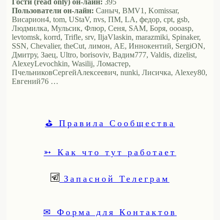
Гости (read only) он-лайн:
395
Пользователи он-лайн:
Саныч, BMV1, Komissar,
Висариoн4, tom, UStaV, nvs, ПМ, LA, федор, cpt, gsb,
Людмилка, Мульсик, Флюр, Сеня, SAM, Боря, oooasp,
levtomsk, korrd, Trifle, srv, IljaVlaskin, marazmiki, Spinaker,
SSN, Chevalier, theCut, лимон, АЕ, Иннокентий, SergiON,
Дмитру, Заец, Ultro, borisoviv, Вадим777, Valdis, dizelist,
AlexeyLevochkin, Wasilij, Ломастер,
ПчельниковСергейАлексеевич, nunki, Лисичка, Alexey80,
Евгений76 …
⛳ Правила Сообщества
➳ Как что тут работает
Запасной Телеграм
✉ Форма для Контактов