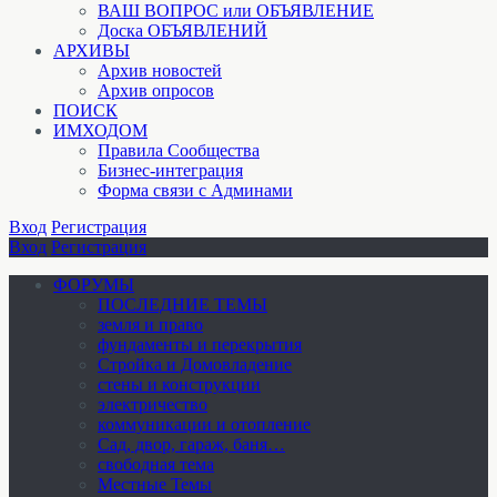
ВАШ ВОПРОС или ОБЪЯВЛЕНИЕ
Доска ОБЪЯВЛЕНИЙ
АРХИВЫ
Архив новостей
Архив опросов
ПОИСК
ИМХОДОМ
Правила Сообщества
Бизнес-интеграция
Форма связи с Админами
Вход
Регистрация
Вход
Регистрация
ФОРУМЫ
ПОСЛЕДНИЕ ТЕМЫ
земля и право
фундаменты и перекрытия
Стройка и Домовладение
стены и конструкции
электричество
коммуникации и отопление
Cад, двор, гараж, баня…
свободная тема
Местные Темы