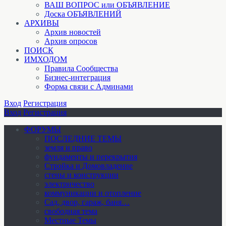
ВАШ ВОПРОС или ОБЪЯВЛЕНИЕ
Доска ОБЪЯВЛЕНИЙ
АРХИВЫ
Архив новостей
Архив опросов
ПОИСК
ИМХОДОМ
Правила Сообщества
Бизнес-интеграция
Форма связи с Админами
Вход
Регистрация
Вход
Регистрация
ФОРУМЫ
ПОСЛЕДНИЕ ТЕМЫ
земля и право
фундаменты и перекрытия
Стройка и Домовладение
стены и конструкции
электричество
коммуникации и отопление
Cад, двор, гараж, баня…
свободная тема
Местные Темы