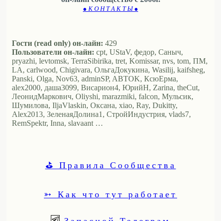
● К О Н Т А К Т Ы ●
Гости (read only) он-лайн:
429
Пользователи он-лайн:
cpt, UStaV, федор, Саныч,
pryazhi, levtomsk, TerraSibirika, tret, Komissar, nvs, tom, ПМ,
LA, carlwood, Chigivara, ОльгаДокукина, Wasilij, kaifsheg,
Panski, Olga, Nov63, adminSP, ABTOK, КсюЕрма,
alex2000, даша3099, Висариoн4, ЮрийН, Zarina, theCut,
ЛеонидМаркович, Oliyshi, marazmiki, falcon, Мульсик,
Шумилова, IljaVlaskin, Оксана, xiao, Ray, Dukitty,
Alex2013, ЗеленаяДолина1, СтройИндустрия, vlads7,
RemSpektr, Inna, slavaant …
⛳ Правила Сообщества
➳ Как что тут работает
Запасной Телеграм