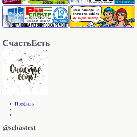
СчастьЕсть
Профиль
@schastest