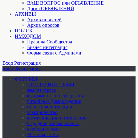
ВАШ ВОПРОС или ОБЪЯВЛЕНИЕ
Доска ОБЪЯВЛЕНИЙ
АРХИВЫ
Архив новостей
Архив опросов
ПОИСК
ИМХОДОМ
Правила Сообщества
Бизнес-интеграция
Форма связи с Админами
Вход
Регистрация
Вход
Регистрация
ФОРУМЫ
ПОСЛЕДНИЕ ТЕМЫ
земля и право
фундаменты и перекрытия
Стройка и Домовладение
стены и конструкции
электричество
коммуникации и отопление
Cад, двор, гараж, баня…
свободная тема
Местные Темы