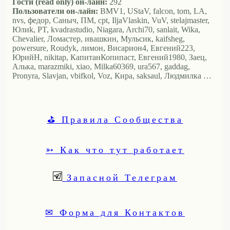
Гости (read only) он-лайн:
292
Пользователи он-лайн:
BMV1, UStaV, falcon, tom, LA,
nvs, федор, Саныч, ПМ, cpt, IljaVlaskin, VuV, stelajmaster,
Юлиk, PT, kvadrastudio, Niagara, Archi70, sanlait, Wika,
Chevalier, Ломастер, ивашкин, Мульсик, kaifsheg,
powersure, Roudyk, лимон, Висариoн4, Евгений223,
ЮрийН, nikitap, КапитанКопипаст, Евгений1980, Заец,
Алька, marazmiki, xiao, Milka60369, ura567, gaddag,
Pronyra, Slavjan, vbifkol, Voz, Кира, saksaul, Людмилка …
⛳ Правила Сообщества
➳ Как что тут работает
Запасной Телеграм
✉ Форма для Контактов