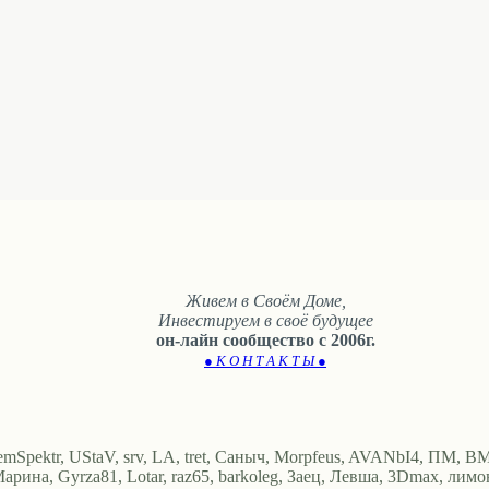
Живем в Своём Доме,
Инвестируем в своё будущее
он-лайн сообщество с 2006г.
● К О Н Т А К Т Ы ●
emSpektr, UStaV, srv, LA, tret, Саныч, Morpfeus, AVANbI4, ПМ, BMV1
арина, Gyrza81, Lotar, raz65, barkoleg, Заец, Левша, 3Dmax, лимон, 