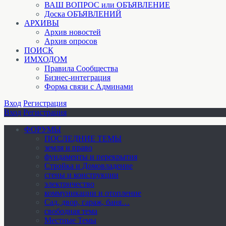
ВАШ ВОПРОС или ОБЪЯВЛЕНИЕ
Доска ОБЪЯВЛЕНИЙ
АРХИВЫ
Архив новостей
Архив опросов
ПОИСК
ИМХОДОМ
Правила Сообщества
Бизнес-интеграция
Форма связи с Админами
Вход
Регистрация
Вход
Регистрация
ФОРУМЫ
ПОСЛЕДНИЕ ТЕМЫ
земля и право
фундаменты и перекрытия
Стройка и Домовладение
стены и конструкции
электричество
коммуникации и отопление
Cад, двор, гараж, баня…
свободная тема
Местные Темы