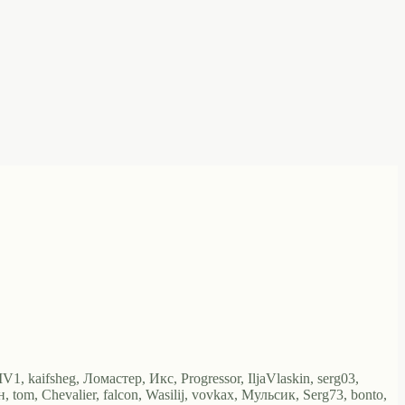
, kaifsheg, Ломастер, Икс, Progressor, IljaVlaskin, serg03,
tom, Chevalier, falcon, Wasilij, vovkax, Мульсик, Serg73, bonto,