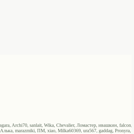
gara, Archi70, sanlait, Wika, Chevalier, Ломастер, ивашкин, falcon,
ька, marazmiki, ПМ, xiao, Milka60369, ura567, gaddag, Pronyra,