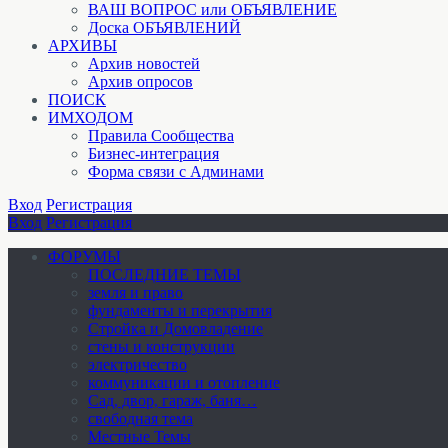
ВАШ ВОПРОС или ОБЪЯВЛЕНИЕ
Доска ОБЪЯВЛЕНИЙ
АРХИВЫ
Архив новостей
Архив опросов
ПОИСК
ИМХОДОМ
Правила Сообщества
Бизнес-интеграция
Форма связи с Админами
Вход
Регистрация
Вход
Регистрация
ФОРУМЫ
ПОСЛЕДНИЕ ТЕМЫ
земля и право
фундаменты и перекрытия
Стройка и Домовладение
стены и конструкции
электричество
коммуникации и отопление
Cад, двор, гараж, баня…
свободная тема
Местные Темы