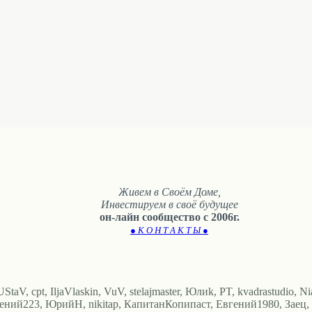
Живем в Своём Доме,
Инвестируем в своё будущее
он-лайн сообщество с 2006г.
● К О Н Т А К Т Ы ●
V, cpt, IljaVlaskin, VuV, stelajmaster, Юлиk, PT, kvadrastudio, Nia
ений223, ЮрийН, nikitap, КапитанКопипаст, Евгений1980, Заец, Ал