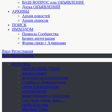
ВАШ ВОПРОС или ОБЪЯВЛЕНИЕ
Доска ОБЪЯВЛЕНИЙ
АРХИВЫ
Архив новостей
Архив опросов
ПОИСК
ИМХОДОМ
Правила Сообщества
Бизнес-интеграция
Форма связи с Админами
Вход
Регистрация
Вход
Регистрация
ФОРУМЫ
ПОСЛЕДНИЕ ТЕМЫ
земля и право
фундаменты и перекрытия
Стройка и Домовладение
стены и конструкции
электричество
коммуникации и отопление
Cад, двор, гараж, баня…
свободная тема
Местные Темы