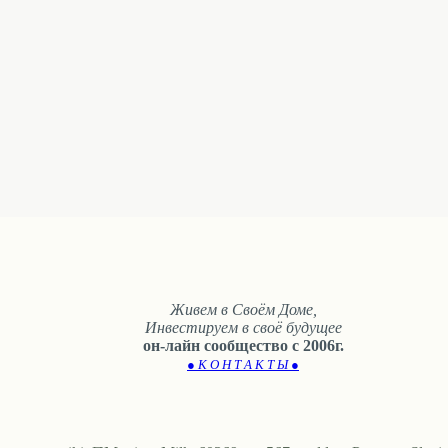
Живем в Своём Доме,
Инвестируем в своё будущее
он-лайн сообщество с 2006г.
● К О Н Т А К Т Ы ●