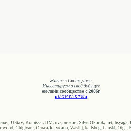
Живем в Своём Доме,
Инвестируем в своё будущее
он-лайн сообщество с 2006г.
● К О Н Т А К Т Ы ●
аныч, UStaV, Komissar, ПМ, nvs, лимон, SilverOkorok, tret, lisyaga
, carlwood, Chigivara, ОльгаДокукина, Wasilij, kaifsheg, Panski, O