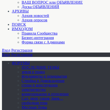
ВАШ ВОПРОС или ОБЪЯВЛЕНИЕ
Доска ОБЪЯВЛЕНИЙ
АРХИВЫ
Архив новостей
Архив опросов
ПОИСК
ИМХОДОМ
Правила Сообщества
Бизнес-интеграция
Форма связи с Админами
Вход
Регистрация
Вход
Регистрация
ФОРУМЫ
ПОСЛЕДНИЕ ТЕМЫ
земля и право
фундаменты и перекрытия
Стройка и Домовладение
стены и конструкции
электричество
коммуникации и отопление
Cад, двор, гараж, баня…
свободная тема
Местные Темы