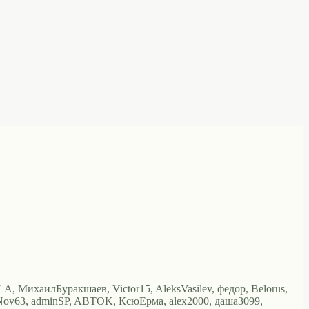
, LA, МихаилБуракшаев, Victor15, AleksVasilev, федор, Belorus,
lga, Nov63, adminSP, ABTOK, КсюЕрма, alex2000, даша3099,